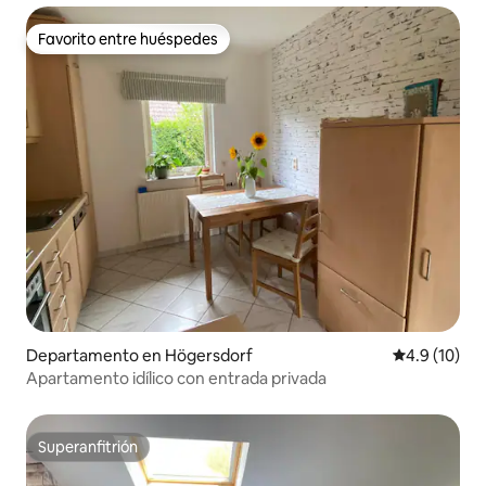
Favorito entre huéspedes
Favorito entre huéspedes
Departamento en Högersdorf
Calificación
4.9 (10)
Apartamento idílico con entrada privada
Superanfitrión
Superanfitrión