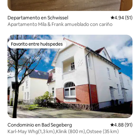
Departamento en Schwissel
Calificación 
4.94 (51)
Apartamento Mila & Frank amueblado con cariño
Favorito entre huéspedes
Favorito entre huéspedes
Condominio en Bad Segeberg
Calificación 
4.88 (91)
Karl-May Whg(1,3 km),Klinik (800 m),Ostsee (35 km)