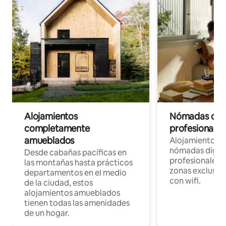
Alojamientos
Nómadas digit
completamente
profesionales 
amueblados
Alojamientos 
nómadas digita
Desde cabañas pacíficas en
profesionales d
las montañas hasta prácticos
zonas exclusiva
departamentos en el medio
con wifi.
de la ciudad, estos
alojamientos amueblados
tienen todas las amenidades
de un hogar.