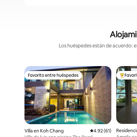
Alojami
Los huéspedes están de acuerdo: es
Favorito entre huéspedes
Favor
Favorito entre huéspedes
De los m
Residenc
Villa en Koh Chang
Calificación promedio:
4.92 (61)
Amplia ca