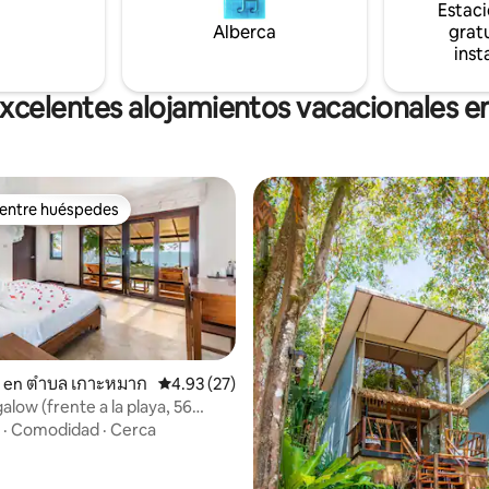
Estac
rentas de motos, lavandería y 
Alberca
minimercado.
gratu
inst
xcelentes alojamientos vacacionales e
 entre huéspedes
 entre huéspedes
 en ตำบล เกาะหมาก
Calificación promedio: 4.93 de 5; 27 evaluac
4.93 (27)
low (frente a la playa, 56
uadrados)
·
Comodidad
·
Cerca