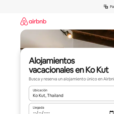
Ir
Pa
al
contenido
Alojamientos
vacacionales en Ko Kut
Busca y reserva un alojamiento único en Airb
Ubicación
Cuando los resultados estén disponibles, podrás na
Llegada