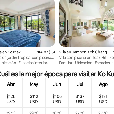
: 5.0 de 5; 20 evaluaciones
a en Ko Mak
Calificación promedio: 4.87 de 5; 15 evaluac
4.87 (15)
Villa en Tambon Koh Chang T
ai
a en jardín tropical con piscina
Villa con piscina en Teak Hill -
(Villa Teak Wood Forest - Rose
Ubicación
·
Espacios interiores
Familiar
·
Ubicación
·
Espacios in
uál es la mejor época para visitar Ko K
Abr
May
Jun
Jul
Ago
$126
$112
$106
$137
$131
USD
USD
USD
USD
USD
29 °C
29 °C
28 °C
27 °C
27 °C