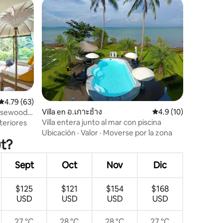
iones
Calificación promedio: 4.79 de 5; 63 evaluaciones
4.79 (63)
Villa en อ.เกาะช้าง
Calificación promedi
4.9 (10)
 Rosewood
wood)
Villa entera junto al mar con piscina
teriores
Ubicación
·
Valor
·
Moverse por la zona
ut?
Sept
Oct
Nov
Dic
$125
$121
$154
$168
USD
USD
USD
USD
27 °C
28 °C
28 °C
27 °C