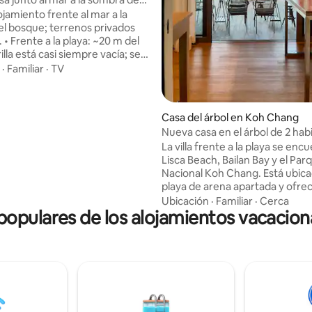
s
jamiento frente al mar a la
l bosque; terrenos privados
. • Frente a la playa: ~20 m del
rilla está casi siempre vacía; se
r amaneceres y atardeceres. •
·
Familiar
·
TV
o el primer piso; terraza balcón
miento, parrilla. • Internet
Casa del árbol en Koh Chang
bra de 500 Mbps, wifi de 5 GHz;
Nueva casa en el árbol de 2 hab
s de trabajo. • Sueño: cama de
frente a la playa con cocina co
La villa frente a la playa se enc
cortinas opacas, almohadas de
Lisca Beach, Bailan Bay y el Par
ica • Servicios: TV de
Nacional Koh Chang. Está ubic
as, cocina + café, microondas,
playa de arena apartada y ofre
 dispensador de agua.
hermosas vistas de la bahía y d
Ubicación
·
Familiar
·
Cerca
pulares de los alojamientos vacacion
circundante. Este es nuestro alojamiento
personal y solo está disponible 
rentar cuando estamos en Italia
Beach Glamping está cerrado.
único huésped, disfrutarás de t
privacidad y de una estancia ais
playa, a la vez que estarás a sol
5 minutos a pie de restaurantes