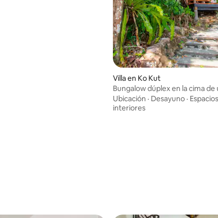
Villa en Ko Kut
Bungalow dúplex en la cima de 
con desayuno
Ubicación
·
Desayuno
·
Espacio
interiores
 4.81 de 5; 27 evaluaciones