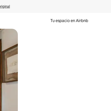
riginal
Tu espacio en Airbnb
ien tocando y deslizando la pantalla.