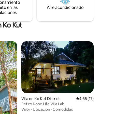
ionamiento
una
corto trayecto en motocicleta (700 m).
ito en las
Aire acondicionado
alaciones
n Ko Kut
iones
Villa en Ko Kut District
Calificación promedio
4.65 (17)
Retiro Kood Life Villa Lab
Valor
·
Ubicación
·
Comodidad