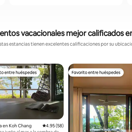
entos vacacionales mejor calificados e
tas estancias tienen excelentes calificaciones por su ubicació
ito entre huéspedes
Favorito entre huéspedes
ejores en Favorito entre huéspedes
Favorito entre huéspedes
ia en Koh Chang
Calificación promedio: 4.95 de 5; 58 evaluac
4.95 (58)
 4.92 de 5; 61 evaluaciones
sa junto al mar a la sombra de