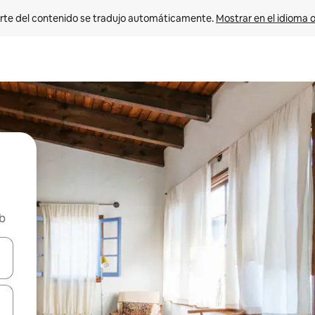
rte del contenido se tradujo automáticamente. 
Mostrar en el idioma o
nb
vegar usando las teclas de las flechas hacia arriba y hacia abajo, o b