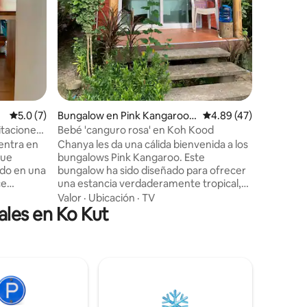
es la esc
cenar baj
la verdade
admiten p
Calificación promedio: 5.0 de 5; 7 evaluaciones
5.0 (7)
Bungalow en Pink Kangaroo,
Calificación promedio:
4.89 (47)
Ko Kut
itaciones
Bebé 'canguro rosa' en Koh Kood
mpleta
uentra en
Chanya les da una cálida bienvenida a los
que
bungalows Pink Kangaroo. Este
ado en una
bungalow ha sido diseñado para ofrecer
ce
una estancia verdaderamente tropical,
el bosque
con un hermoso entorno de palmeras y
Valor
·
Ubicación
·
TV
ales en Ko Kut
un arroyo apacible. Si buscas una
para
estancia tranquila o un espacio de
 y Lisca
trabajo/vida zen, ¡esta ubicación es ideal!
 Como
Disfrutarás de una estancia
otal
verdaderamente tranquila y única con
lada en la
todas las comodidades que podrías
o
necesitar. Una playa de arenas doradas y
, tiendas,
aguas cristalinas está a un paso y a un