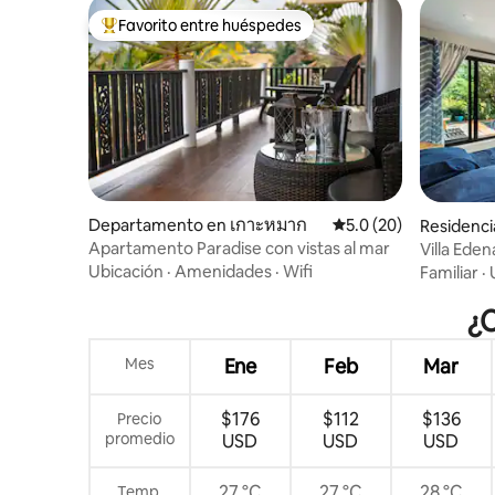
Favorito entre huéspedes
De los mejores en Favorito entre huéspedes
Departamento en เกาะหมาก
Calificación promedio
5.0 (20)
Residenci
Apartamento Paradise con vistas al mar
Villa Eden
privada
Ubicación
·
Amenidades
·
Wifi
Familiar
·
¿C
Mes
Ene
Feb
Mar
$176
$112
$136
Precio
promedio
USD
USD
USD
27 °C
27 °C
28 °C
Temp.