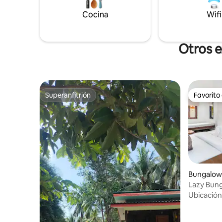
Cocina
Wifi
Otros e
Superanfitrión
Favorito
Superanfitrión
Favorito
Bungalow
Lazy Bunga
metros c
Ubicación