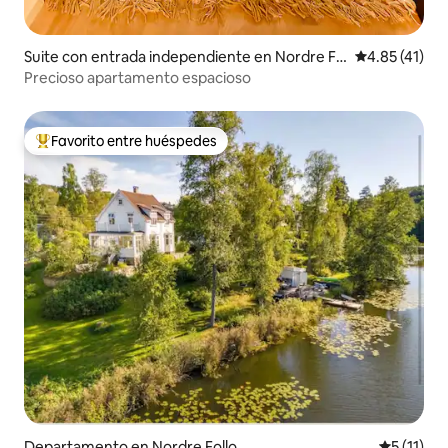
Suite con entrada independiente en Nordre Fo
Calificación 
4.85 (41)
llo
Precioso apartamento espacioso
Favorito entre huéspedes
De los mejores en Favorito entre huéspedes
Departamento en Nordre Follo
Calificaci
5 (11)