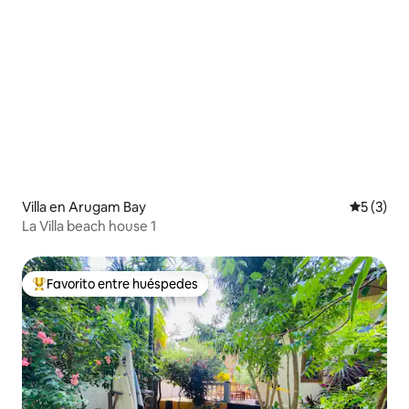
Villa en Arugam Bay
Calificac
5 (3)
La Villa beach house 1
Favorito entre huéspedes
De los mejores en Favorito entre huéspedes