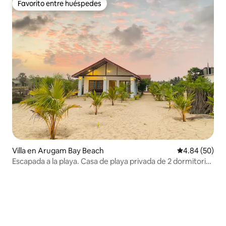
Favorito entre huéspedes
Favorito entre huéspedes
Villa en Arugam Bay Beach
Calificación p
4.84 (50)
Escapada a la playa. Casa de playa privada de 2 dormitorios
en Arugam Bay