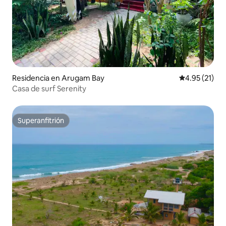
Residencia en Arugam Bay
Calificación 
4.95 (21)
Casa de surf Serenity
Superanfitrión
Superanfitrión