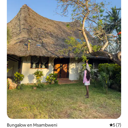
Bungalow en Msambweni
Calificac
5 (7)