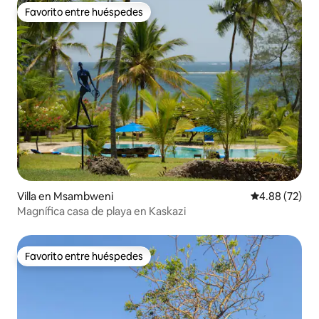
Favorito entre huéspedes
Favorito entre huéspedes
Villa en Msambweni
Calificación p
4.88 (72)
Magnífica casa de playa en Kaskazi
Favorito entre huéspedes
Favorito entre huéspedes