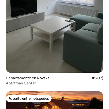
Departamento en Novska
Calificaci
5 (12)
Apartman Centar
Favorito entre huéspedes
Favorito entre huéspedes