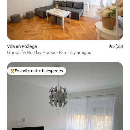
Villa en Požega
Calificaci
5 (35)
GoodLife Holiday House - Familia y amigos
Favorito entre huéspedes
De los mejores en Favorito entre huéspedes