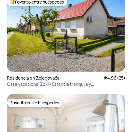
Favorito entre huéspedes
De los mejores en Favorito entre huéspedes
Residencia en Zbjegovača
Calificación p
4.96 (25)
Casa vacacional Zoki - Estancia tranquila y
estacionamiento gratuito
Favorito entre huéspedes
Favorito entre huéspedes