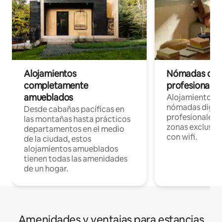
Alojamientos
Nómadas digit
completamente
profesionales 
amueblados
Alojamientos 
nómadas digita
Desde cabañas pacíficas en
profesionales d
las montañas hasta prácticos
zonas exclusiva
departamentos en el medio
con wifi.
de la ciudad, estos
alojamientos amueblados
tienen todas las amenidades
de un hogar.
Amenidades y ventajas para estancias