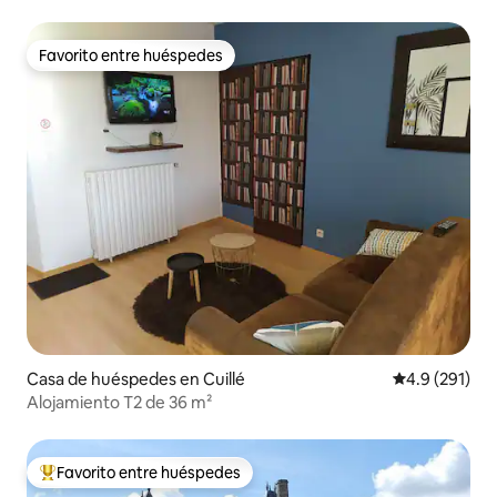
Favorito entre huéspedes
Favorito entre huéspedes
Casa de huéspedes en Cuillé
Calificación 
4.9 (291)
Alojamiento T2 de 36 m²
Favorito entre huéspedes
De los mejores en Favorito entre huéspedes