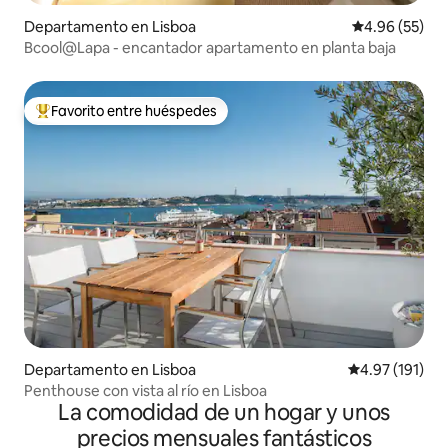
Departamento en Lisboa
Calificación p
4.96 (55)
Bcool@Lapa - encantador apartamento en planta baja
Favorito entre huéspedes
De los mejores en Favorito entre huéspedes
Departamento en Lisboa
Calificación p
4.97 (191)
Penthouse con vista al río en Lisboa
La comodidad de un hogar y unos
precios mensuales fantásticos