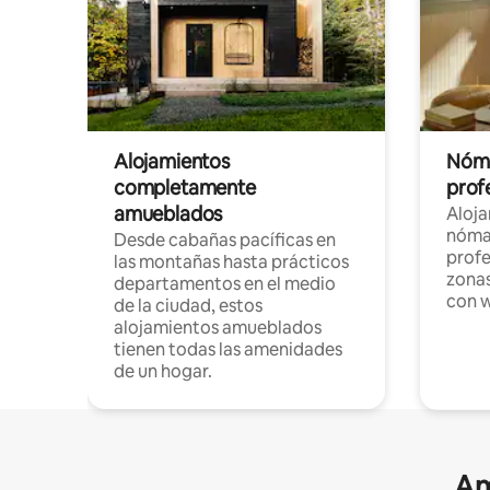
Alojamientos
Nóma
completamente
profe
amueblados
Aloj
nómad
Desde cabañas pacíficas en
profe
las montañas hasta prácticos
zonas
departamentos en el medio
con w
de la ciudad, estos
alojamientos amueblados
tienen todas las amenidades
de un hogar.
Am