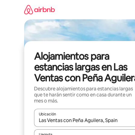
Ir
al
contenido
Alojamientos para
estancias largas en Las
Ventas con Peña Aguiler
Descubre alojamientos para estancias largas
que te harán sentir como en casa durante un
mes o más.
Ubicación
Cuando los resultados estén disponibles, podrás na
Llegada