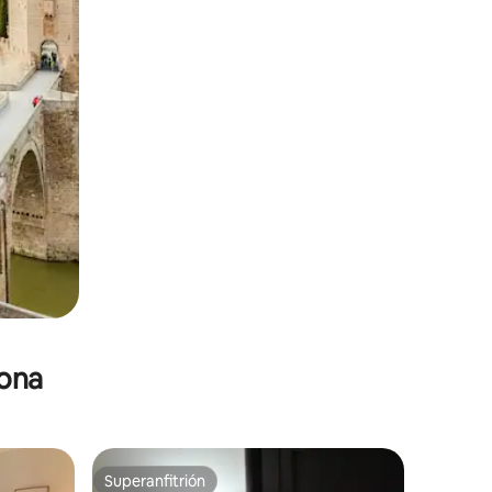
zona
Superanfitrión
Superanfitrión