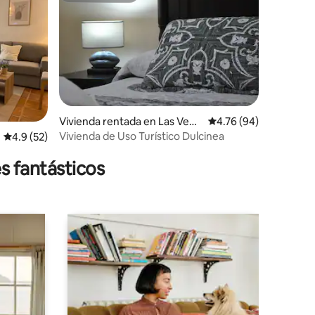
iones
Vivienda rentada en Las Vent
Calificación promedio:
4.76 (94)
as Con Peña Aguilera
Vivienda de Uso Turístico Dulcinea
Calificación promedio: 4.9 de 5; 52 evaluaciones
4.9 (52)
s fantásticos