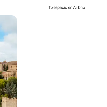
Tu espacio en Airbnb
ien tocando y deslizando la pantalla.