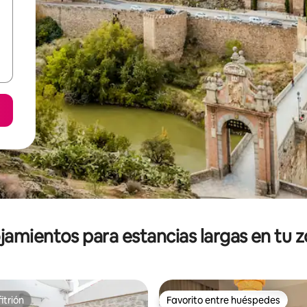
jamientos para estancias largas en tu 
itrión
Favorito entre huéspedes
itrión
Favorito entre huéspedes