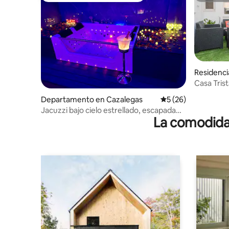
Residenci
Casa Tris
Puy du F
Departamento en Cazalegas
Calificación promed
5 (26)
Jacuzzi bajo cielo estrellado, escapada
La comodidad
Romántica