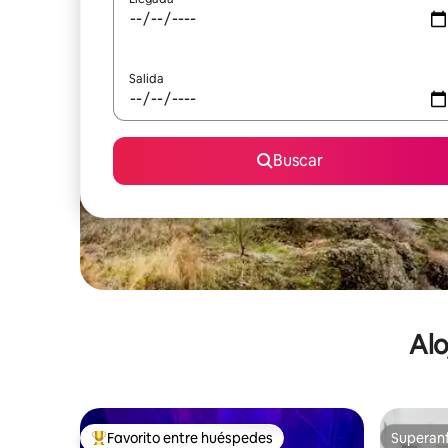
Salida
Buscar
Alo
Favorito entre huéspedes
Superanf
De los mejores en Favorito entre huéspedes
Superanf