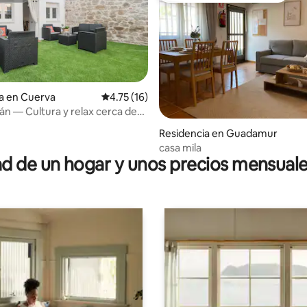
a en Cuerva
Calificación promedio: 4.75 de 5; 16 evaluac
4.75 (16)
tán — Cultura y relax cerca de
ou
io: 5 de 5; 26 evaluaciones
Residencia en Guadamur
casa mila
 de un hogar y unos precios mensuale