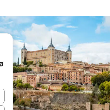
a
vegar usando las teclas de las flechas hacia arriba y hacia abajo, o b