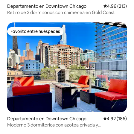
Departamento en Downtown Chicago
Calificación p
4.96 (213)
Retiro de 2 dormitorios con chimenea en Gold Coast
Favorito entre huéspedes
Favorito entre huéspedes
Departamento en Downtown Chicago
Calificación pr
4.92 (186)
Moderno 3 dormitorios con azotea privada y
aparcamiento gratuito