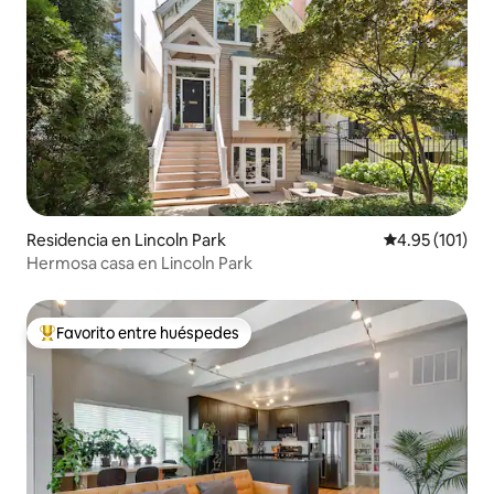
Residencia en Lincoln Park
Calificación p
4.95 (101)
Hermosa casa en Lincoln Park
Favorito entre huéspedes
De los mejores en Favorito entre huéspedes