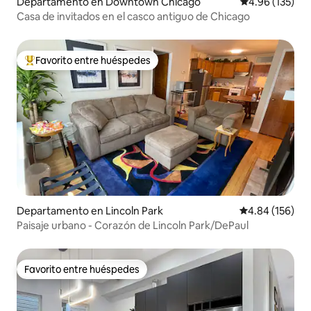
Departamento en Downtown Chicago
Calificación p
4.96 (135)
Casa de invitados en el casco antiguo de Chicago
Favorito entre huéspedes
De los mejores en Favorito entre huéspedes
Departamento en Lincoln Park
Calificación pr
4.84 (156)
Paisaje urbano - Corazón de Lincoln Park/DePaul
Favorito entre huéspedes
Favorito entre huéspedes