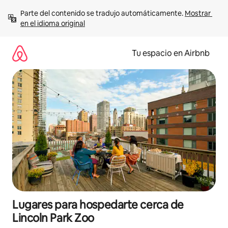
Ir
Parte del contenido se tradujo automáticamente. 
Mostrar 
al
en el idioma original
contenido
Tu espacio en Airbnb
Lugares para hospedarte cerca de
Lincoln Park Zoo