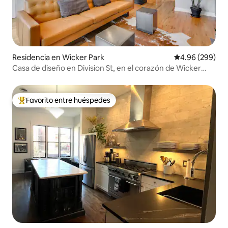
Residencia en Wicker Park
Calificación pr
4.96 (299)
Casa de diseño en Division St, en el corazón de Wicker
Park
Favorito entre huéspedes
De los mejores en Favorito entre huéspedes