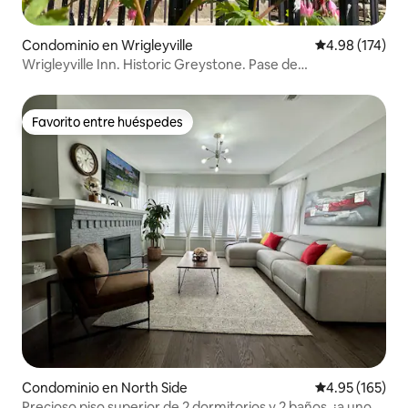
Condominio en Wrigleyville
Calificación p
4.98 (174)
Wrigleyville Inn. Historic Greystone. Pase de
aparcamiento
Favorito entre huéspedes
Favorito entre huéspedes
Condominio en North Side
Calificación p
4.95 (165)
Precioso piso superior de 2 dormitorios y 2 baños, ¡a unos