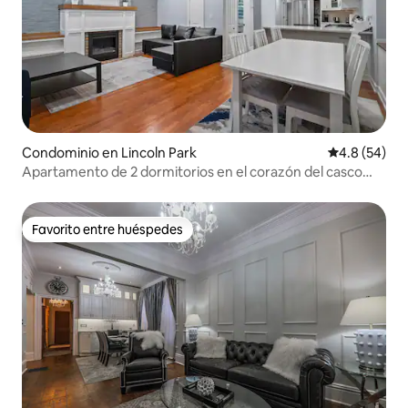
Condominio en Lincoln Park
Calificación
4.8 (54)
Apartamento de 2 dormitorios en el corazón del casco
antiguo
Favorito entre huéspedes
Favorito entre huéspedes