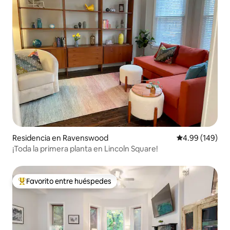
Residencia en Ravenswood
Calificación pr
4.99 (149)
¡Toda la primera planta en Lincoln Square!
Favorito entre huéspedes
De los mejores en Favorito entre huéspedes