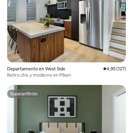
Departamento en West Side
Calificación p
4.95 (127)
Retiro chic y moderno en Pilsen
Superanfitrión
Superanfitrión