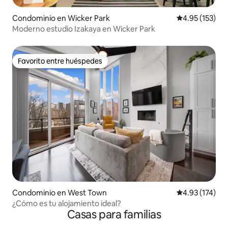
Condominio en Wicker Park
Calificación p
4.95 (153)
Moderno estudio Izakaya en Wicker Park
Favorito entre huéspedes
Favorito entre huéspedes
Condominio en West Town
Calificación p
4.93 (174)
¿Cómo es tu alojamiento ideal?
Casas para familias