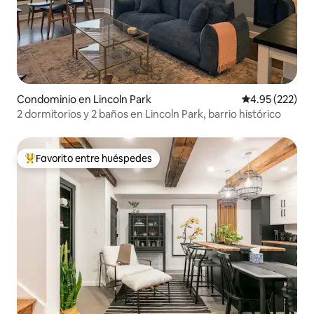
Condominio en Lincoln Park
Calificación pr
4.95 (222)
2 dormitorios y 2 baños en Lincoln Park, barrio histórico
Favorito entre huéspedes
De los mejores en Favorito entre huéspedes