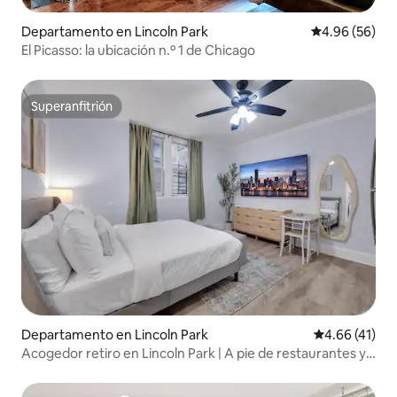
Departamento en Lincoln Park
Calificación p
4.96 (56)
El Picasso: la ubicación n.º 1 de Chicago
Superanfitrión
Superanfitrión
Departamento en Lincoln Park
Calificación 
4.66 (41)
Acogedor retiro en Lincoln Park | A pie de restaurantes y
parques