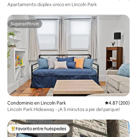
Apartamento dúplex único en Lincoln Park
Superanfitrión
Superanfitrión
Condominio en Lincoln Park
Calificación pr
4.87 (200)
Lincoln Park Hideaway - ¡A 5 minutos a pie del parque!
Favorito entre huéspedes
De los mejores en Favorito entre huéspedes