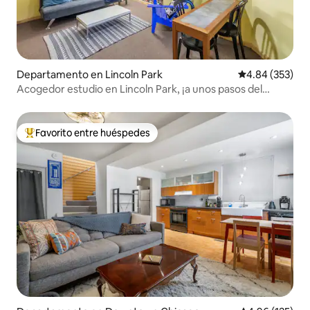
Departamento en Lincoln Park
Calificación pr
4.84 (353)
Acogedor estudio en Lincoln Park, ¡a unos pasos del
zoológico!
Favorito entre huéspedes
De los mejores en Favorito entre huéspedes