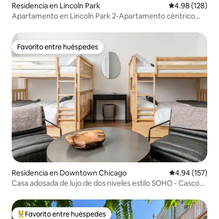
Residencia en Lincoln Park
Calificación pr
4.98 (128)
Apartamento en Lincoln Park 2-Apartamento céntrico
para todo
Favorito entre huéspedes
Favorito entre huéspedes
Residencia en Downtown Chicago
Calificación p
4.94 (157)
Casa adosada de lujo de dos niveles estilo SOHO - Casco
antiguo
Favorito entre huéspedes
De los mejores en Favorito entre huéspedes