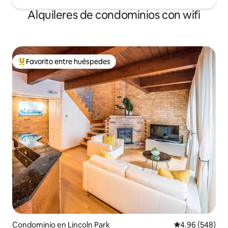
Alquileres de condominios con wifi
Favorito entre huéspedes
De los mejores en Favorito entre huéspedes
Condominio en Lincoln Park
Calificación pr
4.96 (548)