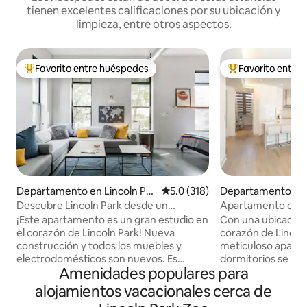
tienen excelentes calificaciones por su ubicación y
limpieza, entre otros aspectos.
Favorito entre huéspedes
Favorito entre
De los mejores en Favorito entre huéspedes
De los mejores en
Departamento en Lincoln Par
Calificación promedio: 5.0 de 5
5.0 (318)
Departamento en 
k
ark
Descubre Lincoln Park desde un
Apartamento de luj
apartamento elegante
baños en Lincoln 
¡Este apartamento es un gran estudio en
Con una ubicación 
el corazón de Lincoln Park! Nueva
corazón de Lincoln
construcción y todos los muebles y
meticuloso apart
electrodomésticos son nuevos. Es
dormitorios se en
Amenidades populares para
perfecto para una pareja... pero también
del centro de Chic
pueden dormir 3-4 personas en un viaje
Lincoln Park, el lag
alojamientos vacacionales cerca de
de chicas o una familia con niños
restaurantes y vid