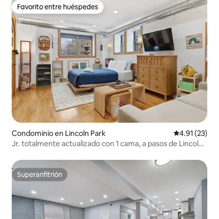
Favorito entre huéspedes
Favorito entre huéspedes
Condominio en Lincoln Park
Calificación 
4.91 (23)
Jr. totalmente actualizado con 1 cama, a pasos de Lincoln
Park
Superanfitrión
Superanfitrión