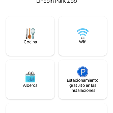
Lincoln Park Zoo
pequeños. Entras con tu código personal
apartamento de di
del teclado que te damos unos días
cuadrados en el p
antes de tu estancia. Y siempre estamos
es luminoso y esp
disponibles por mensaje de texto o
todo lo necesario 
correo electrónico si tienes alguna
como un habitante
pregunta sobre el apartamento.
cuenta con dos do
Ubicado en Lincoln Park, este
tamaño king y que
apartamento está a pocos pasos de las
completos, sofá c
tiendas de Armitage y Halsted Avenue.
calefacción, ventil
Cocina
Wifi
Hay tiendas de comestibles,
acondicionado cen
restaurantes y cafeterías cerca, además
lavadora/secador
de estaciones de tren de las líneas roja y
completamente r
marrón que acceden al centro de la
ciudad y a otras partes de la ciudad. El
aparcamiento en la calle es
relativamente fácil alrededor del
apartamento y ofrecemos pegatinas de
Estacionamiento
aparcamiento residencial gratuitas en el
Alberca
gratuito en las
escritorio del apartamento. También
instalaciones
ofrecemos un espacio de garaje limpio
(con conexión EV gratuita, en caso de
que lo necesites) por 20 USD/noche.