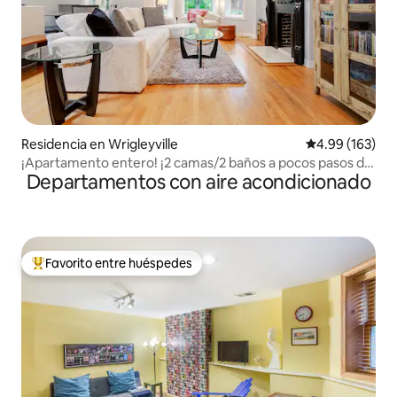
Residencia en Wrigleyville
Calificación pr
4.99 (163)
¡Apartamento entero! ¡2 camas/2 baños a pocos pasos de
Departamentos con aire acondicionado
Wrigley!
Favorito entre huéspedes
De los mejores en Favorito entre huéspedes