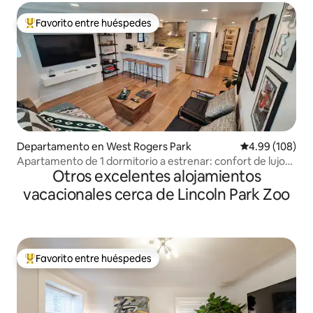
Favorito entre huéspedes
De los mejores en Favorito entre huéspedes
Departamento en West Rogers Park
Calificación pr
4.99 (108)
Apartamento de 1 dormitorio a estrenar: confort de lujo
Otros excelentes alojamientos
con baño de hidromasaje
vacacionales cerca de Lincoln Park Zoo
Favorito entre huéspedes
De los mejores en Favorito entre huéspedes