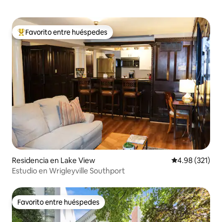
Favorito entre huéspedes
De los mejores en Favorito entre huéspedes
Residencia en Lake View
Calificación p
4.98 (321)
Estudio en Wrigleyville Southport
Favorito entre huéspedes
Favorito entre huéspedes