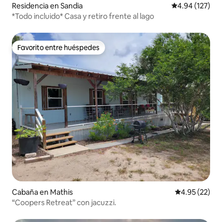
Residencia en Sandia
Calificación p
4.94 (127)
*Todo incluido* Casa y retiro frente al lago
Favorito entre huéspedes
Favorito entre huéspedes
Cabaña en Mathis
Calificación 
4.95 (22)
“Coopers Retreat” con jacuzzi.