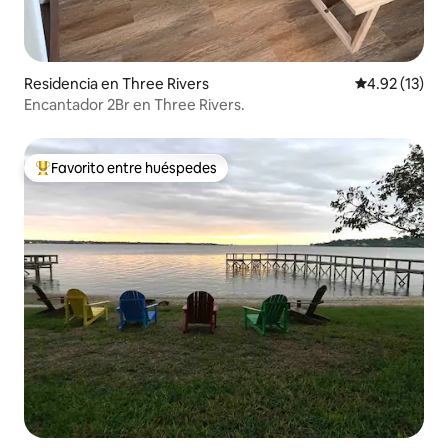
Residencia en Three Rivers
Calificación 
4.92 (13)
Encantador 2Br en Three Rivers.
Favorito entre huéspedes
De los mejores en Favorito entre huéspedes