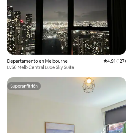
Departamento en Melbourne
Calificación p
4.91 (127)
Lv56 Melb Central Luxe Sky Suite
Superanfitrión
Superanfitrión