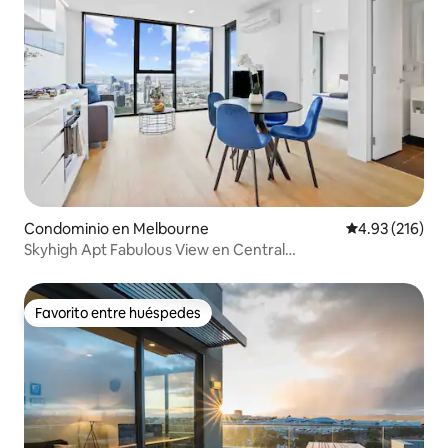
Condominio en Melbourne
Calificación p
4.93 (216)
Skyhigh Apt Fabulous View en Central
CBD/gimnasio/piscinas
Favorito entre huéspedes
Favorito entre huéspedes