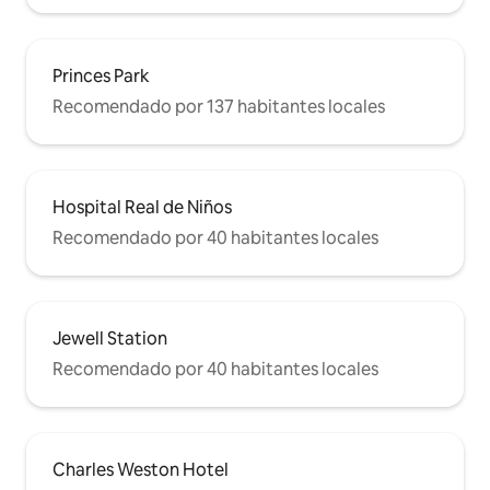
Woodstock Pizzicheria, 400 Gradi, la
verdadera pizza napolitana (galardonada
en 2014 como Campeona del Mundo),
Quarry Pub, o al otro lado de la calle está
Princes Park
nuestro favorito L'Amour & Gelobar
Recomendado por 137 habitantes locales
(heladería, pastelería, cafetería,
panadería, Tavola Calda, todo en uno).
Camina o coge un tranvía al centro de la
ciudad a través de la cosmopolita calle
Lygon Carlton, conocida como «La
Hospital Real de Niños
piccola Italia» (Little Italy), una zona que
Recomendado por 40 habitantes locales
estalló con encanto y carácter. Entra en
Swanston St y estarás en el centro de la
gran ciudad de Melb. Gira a la izquierda
en Little Burke y estarás en China Town,
o a la derecha en Melb Central, Myer y
Jewell Station
David Jones. Espacio abierto,
comodidad, tranquilidad y posición, a 7
Recomendado por 40 habitantes locales
minutos del centro de la ciudad, a 15 del
MCG, del centro de tenis, del Real Jardín
Botánico, del río Yarra, del Casino Crown
y de mucho más, a pie, en bicicleta o en
tranvía. Melbourne está a tus pies,
Charles Weston Hotel
¡DISFRUTA! VICKI y ROMINA