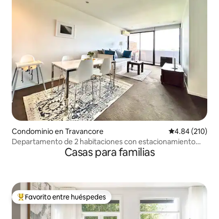
Condominio en Travancore
Calificación pr
4.84 (210)
Departamento de 2 habitaciones con estacionamiento
Casas para familias
gratuito y tranvía/tren en la puerta
Favorito entre huéspedes
De los mejores en Favorito entre huéspedes