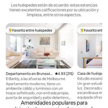
Los huéspedes están de acuerdo: estas estancias
tienen excelentes calificaciones por su ubicación y
limpieza, entre otros aspectos.
Favorito entre huéspedes
Favorito entre
De los mejores en Favorito entre huéspedes
De los mejores en
Casa de huéspedes
Departamento en Brunswic
Calificación promedio: 4.93 de 5
4.93 (215)
ces Hill
k
Estudio escandinav
El Barkly, a las afueras de Melbourne
Carlton North
Un gran estudio i
Apartamento moderno, tiene un
luz. Decorado con
ambiente cálido y luminoso con un
escandinava minima
toque sofisticado, con entrada propia,
equipada ofrece u
puerta de seguridad y patio delantero
Amenidades populares para
con instalaciones 
con zona de barbacoa. Planta baja:
inducción, horno 
garaje doble, vestíbulo de entrada,