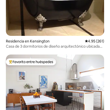
Residencia en Kensington
Calificación p
4.95 (261)
Casa de 3 dormitorios de diseño arquitectónico ubicada
cerca del CBD
Favorito entre huéspedes
De los mejores en Favorito entre huéspedes