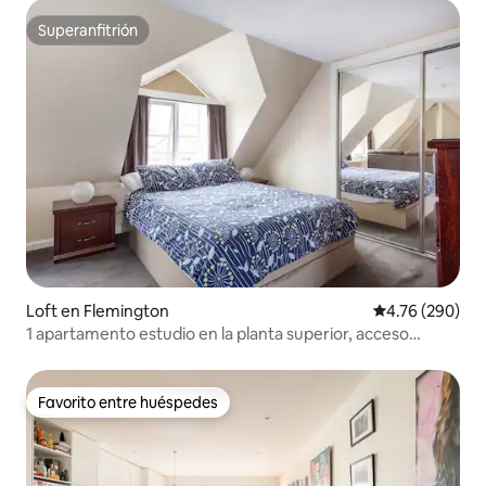
Superanfitrión
Superanfitrión
Loft en Flemington
Calificación pr
4.76 (290)
1 apartamento estudio en la planta superior, acceso
privado a la calle
Favorito entre huéspedes
Favorito entre huéspedes