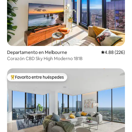
Departamento en Melbourne
Calificación pr
4.88 (226)
Corazón CBD Sky High Moderno 1B1B
Favorito entre huéspedes
De los mejores en Favorito entre huéspedes