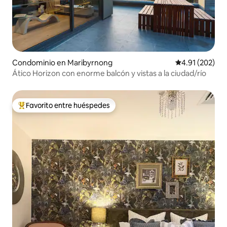
Condominio en Maribyrnong
Calificación p
4.91 (202)
Ático Horizon con enorme balcón y vistas a la ciudad/río
Favorito entre huéspedes
De los mejores en Favorito entre huéspedes