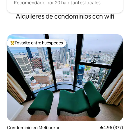
Recomendado por 20 habitantes locales
Alquileres de condominios con wifi
Favorito entre huéspedes
De los mejores en Favorito entre huéspedes
Condominio en Melbourne
Calificación pr
4.96 (377)