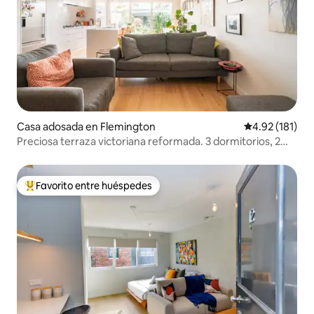
Casa adosada en Flemington
Calificación p
4.92 (181)
Preciosa terraza victoriana reformada. 3 dormitorios, 2
baños.
Favorito entre huéspedes
De los mejores en Favorito entre huéspedes