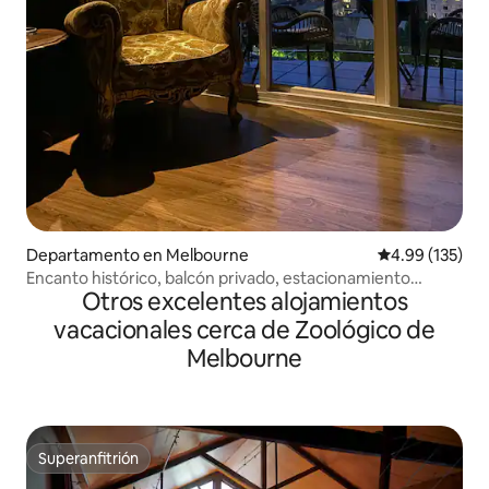
Departamento en Melbourne
Calificación p
4.99 (135)
Encanto histórico, balcón privado, estacionamiento
Otros excelentes alojamientos
gratuito
vacacionales cerca de Zoológico de
Melbourne
Superanfitrión
Superanfitrión