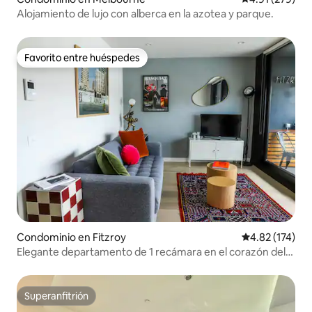
Alojamiento de lujo con alberca en la azotea y parque.
Favorito entre huéspedes
Favorito entre huéspedes
Condominio en Fitzroy
Calificación p
4.82 (174)
Elegante departamento de 1 recámara en el corazón del
moderno Fitzroy
Superanfitrión
Superanfitrión