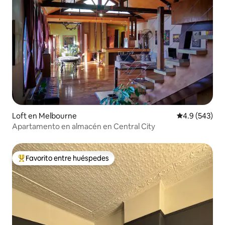
Loft en Melbourne
Calificación p
4.9 (543)
Apartamento en almacén en Central City
Favorito entre huéspedes
De los mejores en Favorito entre huéspedes