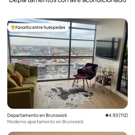
Favorito entre huéspedes
De los mejores en Favorito entre huéspedes
Departamento en Brunswick
Calificación p
4.93 (112)
Moderno apartamento en Brunswick