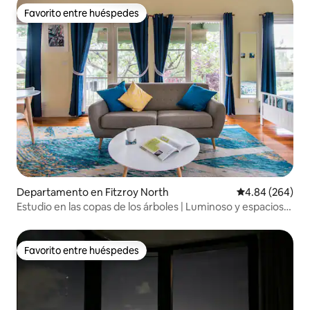
Favorito entre huéspedes
Favorito entre huéspedes
Departamento en Fitzroy North
Calificación pr
4.84 (264)
Estudio en las copas de los árboles | Luminoso y espacioso
| Fitzroy North
Favorito entre huéspedes
Favorito entre huéspedes