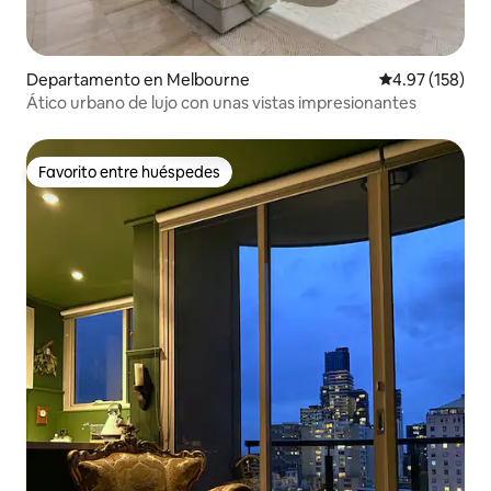
Departamento en Melbourne
Calificación p
4.97 (158)
Ático urbano de lujo con unas vistas impresionantes
Favorito entre huéspedes
Favorito entre huéspedes