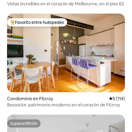
Vistas increíbles en el corazón de Melbourne, en el piso 62
Favorito entre huéspedes
De los mejores en Favorito entre huéspedes
Condominio en Fitzroy
Calificació
5 (114)
Beswicke: patrimonio moderno en el corazón de Fitzroy
Superanfitrión
Superanfitrión