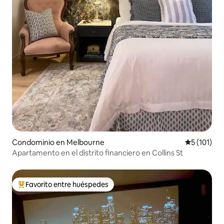
Condominio en Melbourne
Calificació
5 (101)
Apartamento en el distrito financiero en Collins St
Favorito entre huéspedes
De los mejores en Favorito entre huéspedes