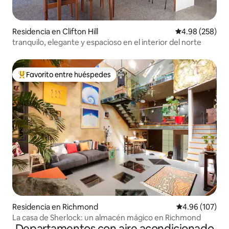
Residencia en Clifton Hill
Calificación pr
4.98 (258)
tranquilo, elegante y espacioso en el interior del norte
Favorito entre huéspedes
De los mejores en Favorito entre huéspedes
Residencia en Richmond
Calificación pr
4.96 (107)
La casa de Sherlock: un almacén mágico en Richmond
Departamentos con aire acondicionado