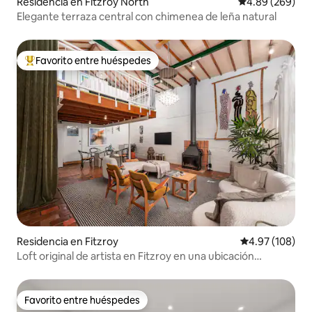
Residencia en Fitzroy North
Calificación pr
4.89 (269)
Elegante terraza central con chimenea de leña natural
Favorito entre huéspedes
De los mejores en Favorito entre huéspedes
Residencia en Fitzroy
Calificación pr
4.97 (108)
Loft original de artista en Fitzroy en una ubicación
céntrica
Favorito entre huéspedes
Favorito entre huéspedes