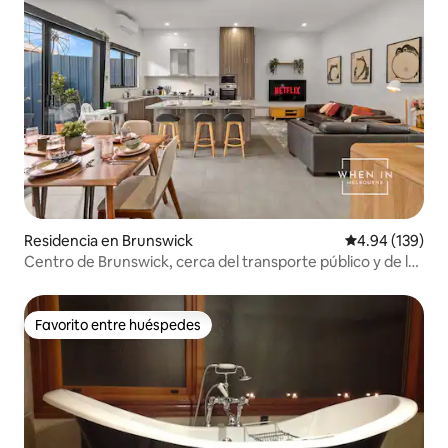
Residencia en Brunswick
Calificación pr
4.94 (139)
Centro de Brunswick, cerca del transporte público y de la
CIUDAD
Favorito entre huéspedes
Favorito entre huéspedes