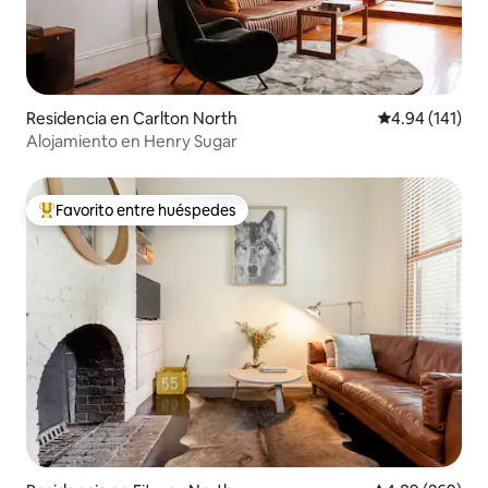
Residencia en Carlton North
Calificación p
4.94 (141)
Alojamiento en Henry Sugar
Favorito entre huéspedes
De los mejores en Favorito entre huéspedes