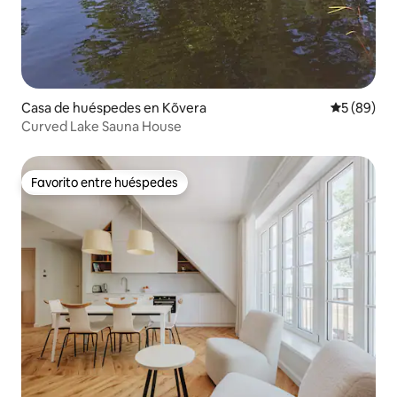
Casa de huéspedes en Kõvera
Calificaci
5 (89)
Curved Lake Sauna House
Favorito entre huéspedes
Favorito entre huéspedes