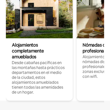
Alojamientos
Nómadas digit
completamente
profesionales 
amueblados
Alojamientos 
nómadas digita
Desde cabañas pacíficas en
profesionales d
las montañas hasta prácticos
zonas exclusiva
departamentos en el medio
con wifi.
de la ciudad, estos
alojamientos amueblados
tienen todas las amenidades
de un hogar.