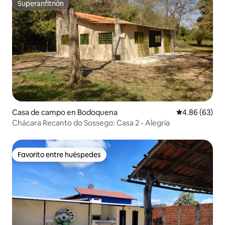
Superanfitrión
Superanfitrión
Casa de campo en Bodoquena
Calificación p
4.86 (63)
Chácara Recanto do Sossego: Casa 2 - Alegría
Favorito entre huéspedes
Favorito entre huéspedes