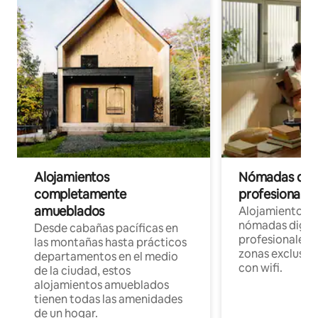
Alojamientos
Nómadas digit
completamente
profesionales 
amueblados
Alojamientos 
nómadas digita
Desde cabañas pacíficas en
profesionales d
las montañas hasta prácticos
zonas exclusiva
departamentos en el medio
con wifi.
de la ciudad, estos
alojamientos amueblados
tienen todas las amenidades
de un hogar.