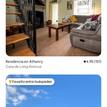
Residencia en Athenry
Calificación p
4.95 (151)
Casa de Long Avenue
Favorito entre huéspedes
De los mejores en Favorito entre huéspedes