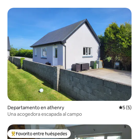
Departamento en athenry
Calificac
5 (5)
Una acogedora escapada al campo
Favorito entre huéspedes
De los mejores en Favorito entre huéspedes