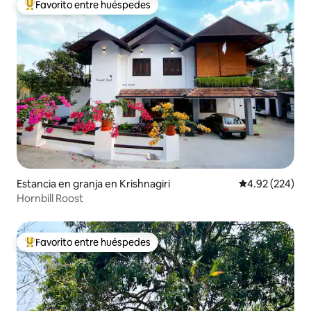
Favorito entre huéspedes
De los mejores en Favorito entre huéspedes
Estancia en granja en Krishnagiri
Calificación pr
4.92 (224)
Hornbill Roost
Favorito entre huéspedes
De los mejores en Favorito entre huéspedes