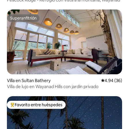
Superanfitrión
Superanfitrión
Villa en Sultan Bathery
Calificación p
4.94 (36)
Villa de lujo en Wayanad Hills con jardín privado
Favorito entre huéspedes
De los mejores en Favorito entre huéspedes