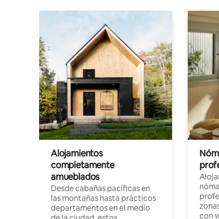
Alojamientos
Nóma
completamente
profe
amueblados
Aloj
nómad
Desde cabañas pacíficas en
profe
las montañas hasta prácticos
zonas
departamentos en el medio
con w
de la ciudad, estos