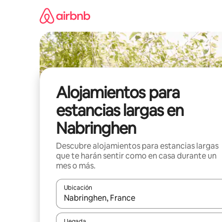
Ir
al
contenido
Alojamientos para
estancias largas en
Nabringhen
Descubre alojamientos para estancias largas
que te harán sentir como en casa durante un
mes o más.
Ubicación
Cuando los resultados estén disponibles, podrás na
Llegada