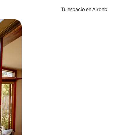
Tu espacio en Airbnb
ien tocando y deslizando la pantalla.