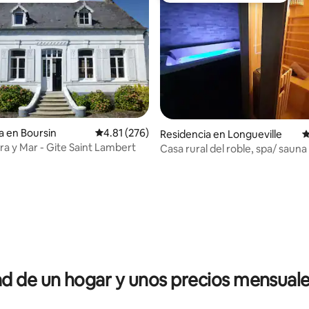
 4.87 de 5; 23 evaluaciones
a en Boursin
Calificación promedio: 4.81 de 5; 276 evaluac
4.81 (276)
Residencia en Longueville
C
ra y Mar - Gite Saint Lambert
Casa rural del roble, spa/ sauna
jardín de estacionamiento
 de un hogar y unos precios mensuale