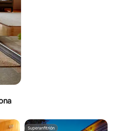
zona
Superanfitrión
Superanfitrión