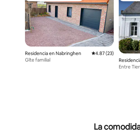
Residencia en Nabringhen
Calificación promedio:
4.87 (23)
Gîte familial
Residenci
Entre Tier
La comodidad