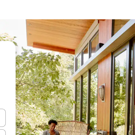
vegar usando las teclas de las flechas hacia arriba y hacia abajo, o b