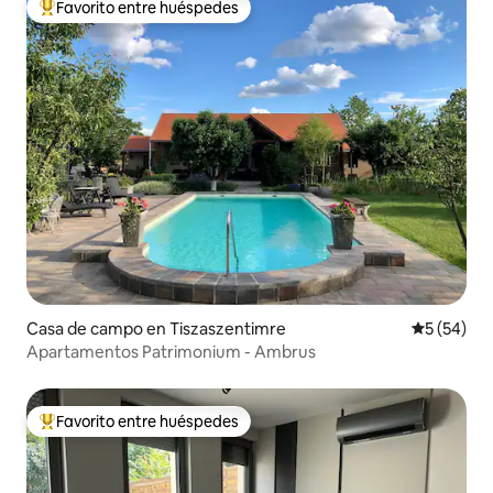
Favorito entre huéspedes
De los mejores en Favorito entre huéspedes
Casa de campo en Tiszaszentimre
Calificaci
5 (54)
Apartamentos Patrimonium - Ambrus
Favorito entre huéspedes
De los mejores en Favorito entre huéspedes