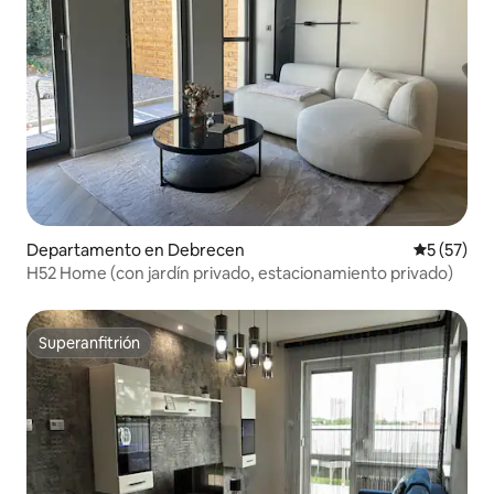
Departamento en Debrecen
Calificaci
5 (57)
H52 Home (con jardín privado, estacionamiento privado)
Superanfitrión
Superanfitrión