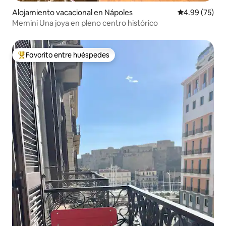
Alojamiento vacacional en Nápoles
Calificación p
4.99 (75)
Memini Una joya en pleno centro histórico
Favorito entre huéspedes
De los mejores en Favorito entre huéspedes