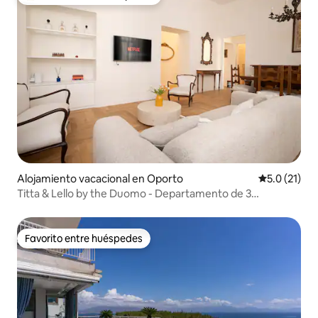
De los mejores en Favorito entre huéspedes
Alojamiento vacacional en Oporto
Calificación
5.0 (21)
Titta & Lello by the Duomo - Departamento de 3
recámaras en Nápoles
Favorito entre huéspedes
Favorito entre huéspedes