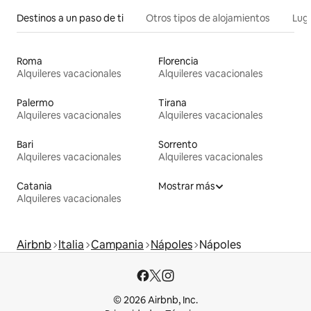
Destinos a un paso de ti
Otros tipos de alojamientos
Lug
Roma
Florencia
Alquileres vacacionales
Alquileres vacacionales
Palermo
Tirana
Alquileres vacacionales
Alquileres vacacionales
Bari
Sorrento
Alquileres vacacionales
Alquileres vacacionales
Catania
Mostrar más
Alquileres vacacionales
Airbnb
Italia
Campania
Nápoles
Nápoles
© 2026 Airbnb, Inc.