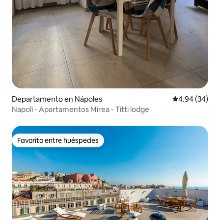
Departamento en Nápoles
Calificación p
4.94 (34)
Napoli - Apartamentos Mirea - Titti lodge
Favorito entre huéspedes
Favorito entre huéspedes