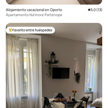
Alojamiento vacacional en Oporto
Calificación
5.0 (13)
Apartamento Na'more Partenope
Favorito entre huéspedes
De los mejores en Favorito entre huéspedes