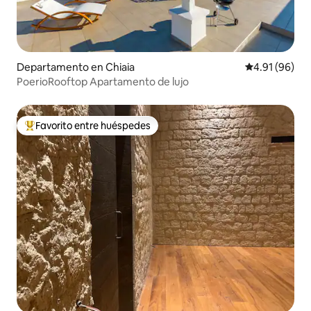
Departamento en Chiaia
Calificación 
4.91 (96)
PoerioRooftop Apartamento de lujo
Favorito entre huéspedes
De los mejores en Favorito entre huéspedes