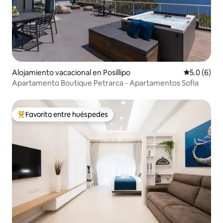
Alojamiento vacacional en Posillipo
Calificació
5.0 (6)
Apartamento Boutique Petrarca - Apartamentos Sofia
Favorito entre huéspedes
De los mejores en Favorito entre huéspedes