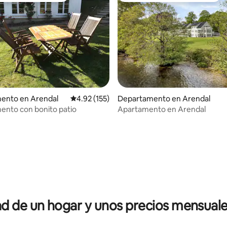
ento en Arendal
Calificación promedio: 4.92 de 5; 155 evaluac
4.92 (155)
Departamento en Arendal
 4.91 de 5; 34 evaluaciones
nto con bonito patio
Apartamento en Arendal
 de un hogar y unos precios mensuale