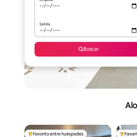
Salida
Buscar
Alo
Favorito entre huéspedes
Favor
De los mejores en Favorito entre huéspedes
De los m