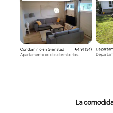
Departam
Condominio en Grimstad
Calificación promedio:
4.91 (34)
Departame
Apartamento de dos dormitorios.
La comodidad