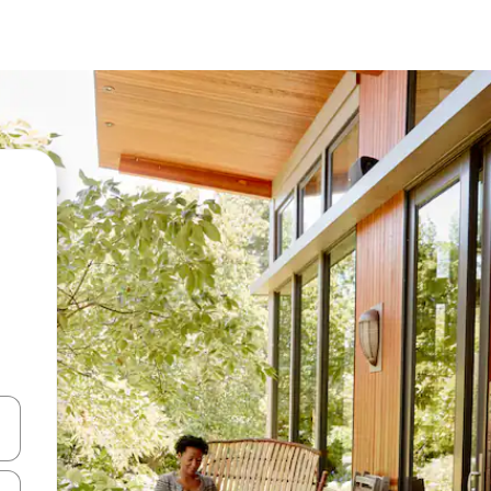
vegar usando las teclas de las flechas hacia arriba y hacia abajo, o b