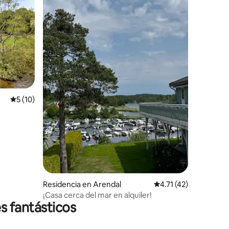
iones
Calificación promedio: 5 de 5; 10 evaluaciones
5 (10)
Residencia en Arendal
Calificación promedio
4.71 (42)
¡Casa cerca del mar en alquiler!
s fantásticos