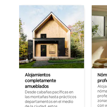
Alojamientos
Nóma
completamente
profe
amueblados
Aloj
nómad
Desde cabañas pacíficas en
profe
las montañas hasta prácticos
zonas
departamentos en el medio
con w
de la ciudad, estos