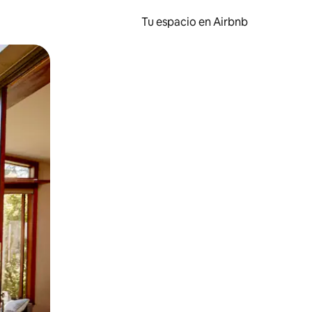
Tu espacio en Airbnb
ien tocando y deslizando la pantalla.