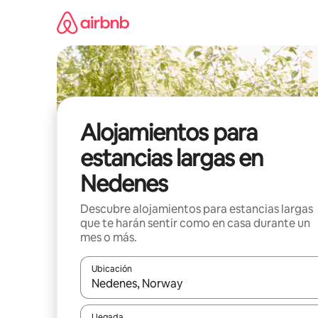
Ir
al
contenido
Alojamientos para
estancias largas en
Nedenes
Descubre alojamientos para estancias largas
que te harán sentir como en casa durante un
mes o más.
Ubicación
Cuando los resultados estén disponibles, podrás na
Llegada