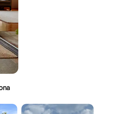
zona
re huéspedes