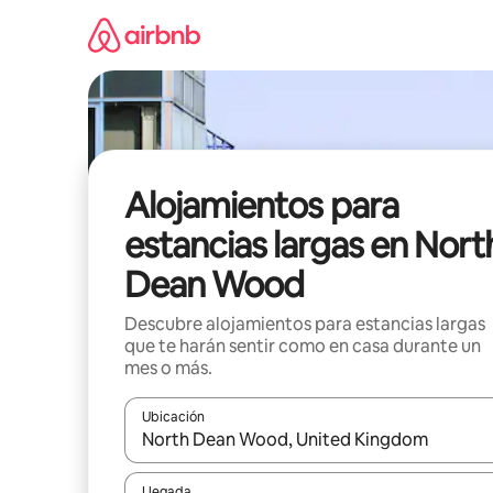
Ir
al
contenido
Alojamientos para
estancias largas en Nort
Dean Wood
Descubre alojamientos para estancias largas
que te harán sentir como en casa durante un
mes o más.
Ubicación
Cuando los resultados estén disponibles, podrás na
Llegada