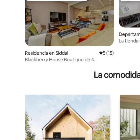
Departam
La tienda
Residencia en Siddal
Calificación promed
5 (15)
Blackberry House Boutique de 4
habitaciones cerca de Piece Hall
La comodidad