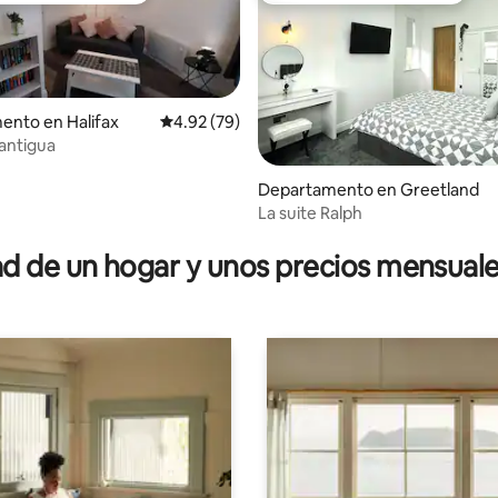
ento en Halifax
Calificación promedio: 4.92 de 5; 79 evaluac
4.92 (79)
 antigua
io: 5 de 5; 15 evaluaciones
Departamento en Greetland
La suite Ralph
 de un hogar y unos precios mensuale