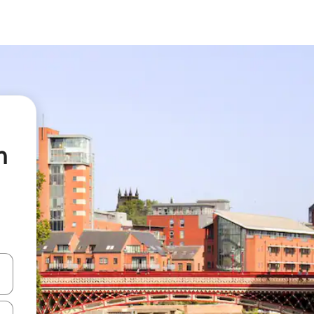
h
vegar usando las teclas de las flechas hacia arriba y hacia abajo, o b