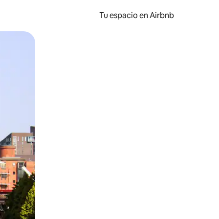
Tu espacio en Airbnb
ien tocando y deslizando la pantalla.