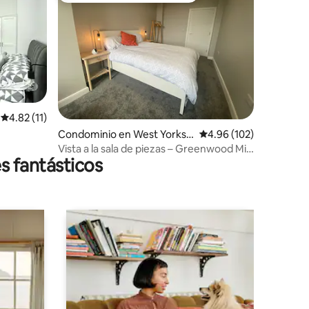
iones
Calificación promedio: 4.82 de 5; 11 evaluaciones
4.82 (11)
Condominio en West Yorksh
Calificación promedio: 
4.96 (102)
ire
Vista a la sala de piezas – Greenwood Mill
s fantásticos
Halifax | Central