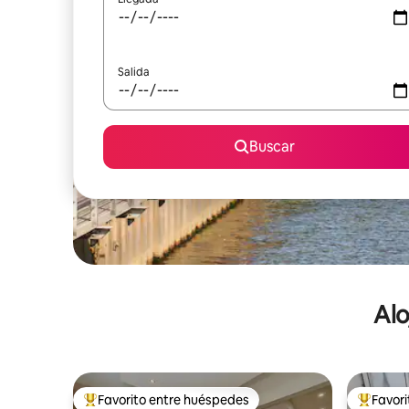
Salida
Buscar
Alo
Favorito entre huéspedes
Favor
De los mejores en Favorito entre huéspedes
De los m