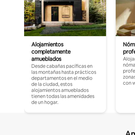
Alojamientos
Nóma
completamente
profe
amueblados
Aloj
nómad
Desde cabañas pacíficas en
profe
las montañas hasta prácticos
zonas
departamentos en el medio
con w
de la ciudad, estos
alojamientos amueblados
tienen todas las amenidades
de un hogar.
Am