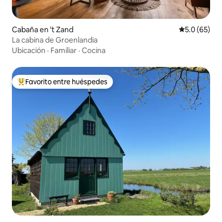
Cabaña en 't Zand
Calificación
5.0 (65)
La cabina de Groenlandia
Ubicación
·
Familiar
·
Cocina
Favorito entre huéspedes
De los mejores en Favorito entre huéspedes