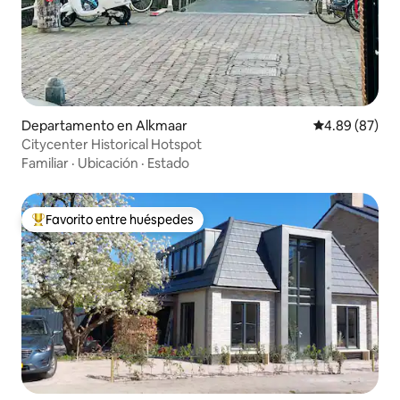
Departamento en Alkmaar
Calificación p
4.89 (87)
Citycenter Historical Hotspot
Familiar
·
Ubicación
·
Estado
Favorito entre huéspedes
De los mejores en Favorito entre huéspedes