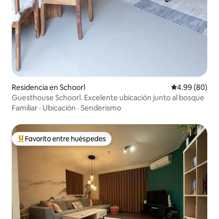
Residencia en Schoorl
Calificación p
4.99 (80)
Guesthouse Schoorl. Excelente ubicación junto al bosque
Familiar
·
Ubicación
·
Senderismo
Favorito entre huéspedes
De los mejores en Favorito entre huéspedes