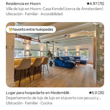
Residencia en Hoorn
Calificación 
4.97 (75)
Villa de lujo en Hoorn: Casa Kendel (cerca de Ámsterdam)
Ubicación
·
Familiar
·
Accesibilidad
Favorito entre huéspedes
De los mejores en Favorito entre huéspedes
Lugar para hospedarte en Medemblik
Calificación
5.0 (25)
Departamento de lujo de lujo en el puerto con jacuzzi y
sauna
Ubicación
·
Familiar
·
Cocina