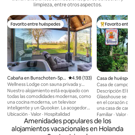
limpieza, entre otros aspectos.
Favorito entre huéspedes
Favorito entre
Favorito entre huéspedes
De los mejores en
Cabaña en Bunschoten-Spa
Calificación promedio: 4.98 de 5
4.98 (133)
Casa de huéspede
kenburg
woud
Wellness Lodge con sauna privada y
Casa de campo jun
jacuzzi
a motor
Nuestro alojamiento está equipado con
Descripción El bed
todas las comodidades modernas, como
Glasshouse se en
una cocina moderna, un televisor
en el corazón de la
inteligente y un Quooker. La acogedora
una casa de campo
terraza está equipada con un lujoso
nuestro taller de vi
Ubicación
·
Valor
·
Hospitalidad
Familiar
·
Valor
·
Ll
jacuzzi y una estufa de leña. El
Amenidades populares de los
profundo junto al 
alojamiento, con su gran jardín privado y
como B&B, pero t
alojamientos vacacionales en Holanda
vistas sin obstáculos, está
vacaciones para u