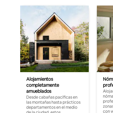
Alojamientos
Nóma
completamente
profe
amueblados
Aloj
nómad
Desde cabañas pacíficas en
profe
las montañas hasta prácticos
zonas
departamentos en el medio
con w
de la ciudad, estos