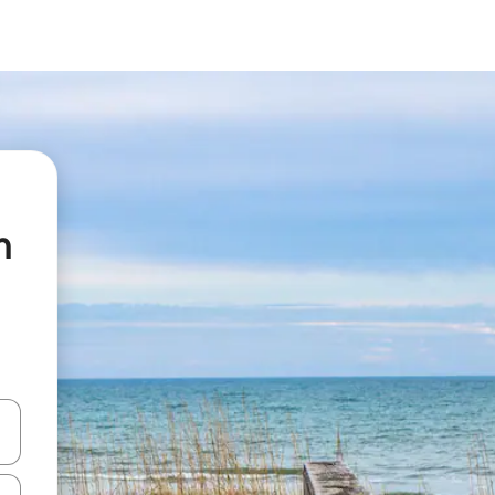
h
vegar usando las teclas de las flechas hacia arriba y hacia abajo, o b