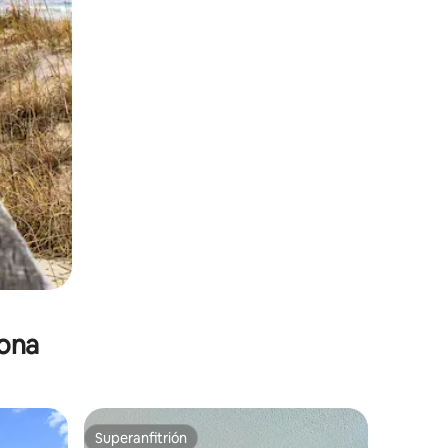
zona
Superanfitrión
re huéspedes
Superanfitrión