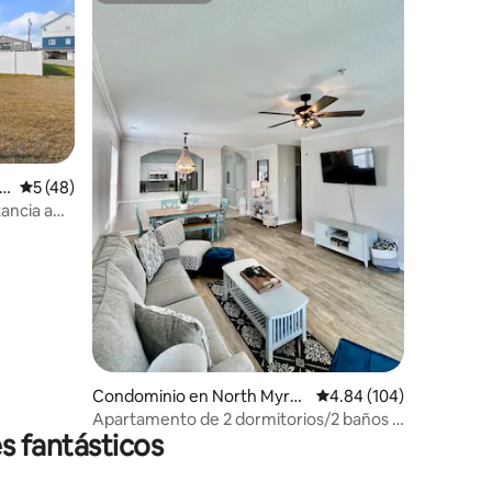
iones
a
Calificación promedio: 5 de 5; 48 evaluaciones
5 (48)
ancia a
Condominio en North Myrtl
Calificación promedio: 
4.84 (104)
e Beach
Apartamento de 2 dormitorios/2 baños -
s fantásticos
The Seahorse - Barefoot Landing, NMB