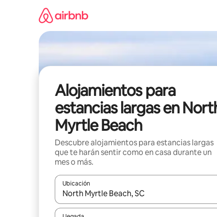
Ir
al
contenido
Alojamientos para
estancias largas en Nort
Myrtle Beach
Descubre alojamientos para estancias largas
que te harán sentir como en casa durante un
mes o más.
Ubicación
Cuando los resultados estén disponibles, podrás na
Llegada