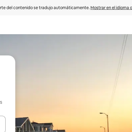
rte del contenido se tradujo automáticamente. 
Mostrar en el idioma o
s
vegar usando las teclas de las flechas hacia arriba y hacia abajo, o b