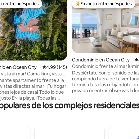
ito entre huéspedes
Favorito entre huéspedes
ejores en Favorito entre huéspedes
De los mejores en Favorito ent
 4.8 de 5; 121 evaluaciones
Condominio en Ocean City
Ca
Condominio frente al mar lumi
io en Ocean City
Calificación promedio: 4.99 de 5; 145 evaluac
4.99 (145)
aireado con gran porche
Despiértate con el sonido de las
vista al mar! Cama king, vista
rompiendo fuera de tu ventana
 mar
nante apartamento frente a la
termina tus días relajándote en
vistas directas al mar! ¡Tu hogar
privado mientras observas la lun
ones lejos de casa! Todo lo que
sobre el océano. Ven a encontr
justo EN la playa. ¡Todas las
serenidad junto al mar en nues
ulares de los complejos residenciale
suministros y una cocina bien
moderno condominio frente al
 ¡Nuevo televisor de 65
Ubicado en el centro de Ocean 
on Netflix 4K gratis!
puedes mantener tu auto esta
ón moderna y serena en el
en nuestro lugar dedicado y ca
e OC! ¿Tienes ganas de salir?
hasta muchos de los mejores
de la distancia a pie de Seacrets,
restaurantes, bares y entreten