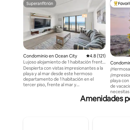
Superanfitrión
Favor
Superanfitrión
De los m
Condominio en Ocean City
Calificación promedio:
4.8 (121)
Lujoso alojamiento de 1 habitación frente
Condomin
al mar | Piscina, jacuzzi, solárium
Despierta con vistas impresionantes a la
¡Hermosa 
playa y al mar desde este hermoso
directa al
¡Impresio
departamento de 1 habitación en el
playa con 
tercer piso, frente al mar y
de vacaci
recientemente renovado, en North
necesitas 
Ocean City. Disfrute de acceso directo a
Amenidades pop
sábanas, 
la playa, un espacio de estacionamiento
equipada!
reservado, ascensores, sábanas y toallas,
pulgadas c
una piscina cubierta climatizada y jacuzzi,
¡Decoraci
y una impresionante terraza solárium
corazón d
nueva de 372 metros cuadrados con
¡Disfruta 
vista al mar, que se completará en 2026.