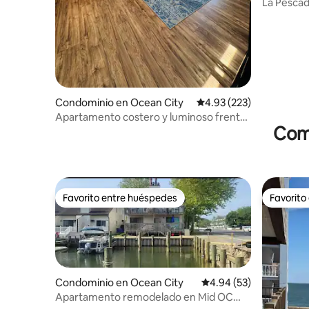
La Pescad
Completa
Condominio en Ocean City
Calificación promedio: 
4.93 (223)
Apartamento costero y luminoso frente
Comp
al mar
Favorito entre huéspedes
Favorito
Favorito entre huéspedes
Favorito
Condominio en Ocean City
Calificación promedio:
4.94 (53)
Apartamento remodelado en Mid OC