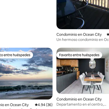
Condominio en Ocean City
C
Un hermoso condominio en Oc
justo en la playa
ito entre huéspedes
Favorito entre huéspedes
ejores en Favorito entre huéspedes
Favorito entre huéspedes
Condominio en Ocean City
Departamento en el centro,
io en Ocean City
Calificación promedio: 4.94 de 5; 36 evaluac
4.94 (36)
estacionamiento, a poca distanc