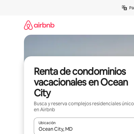
Ir
Pa
al
contenido
Renta de condominios
vacacionales en Ocean
City
Busca y reserva complejos residenciales único
en Airbnb
Ubicación
Cuando los resultados estén disponibles, podrás na