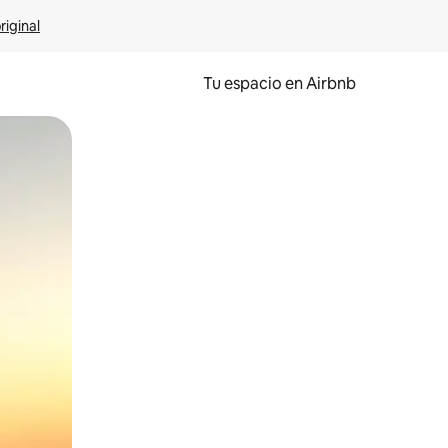
riginal
Tu espacio en Airbnb
ien tocando y deslizando la pantalla.