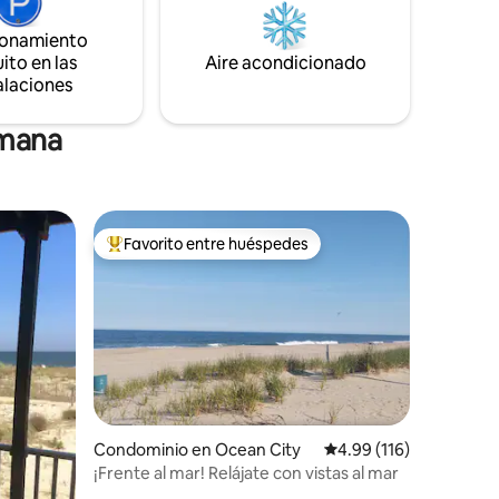
o de
finalmente entiendes el verdadero
rtes
ionamiento
significado de un estilo de vida costero!
 la playa
ito en las
Aire acondicionado
 :)
alaciones
emana
Favorito entre huéspedes
De los mejores en Favorito entre huéspedes
iones
Condominio en Ocean City
Calificación promedio: 
4.99 (116)
¡Frente al mar! Relájate con vistas al mar