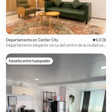
Departamento en Center City
Calificació
5.0 (3)
Departamento elegante cerca del centro de la ciudad con
estacionamiento gratuito
Favorito entre huéspedes
Favorito entre huéspedes