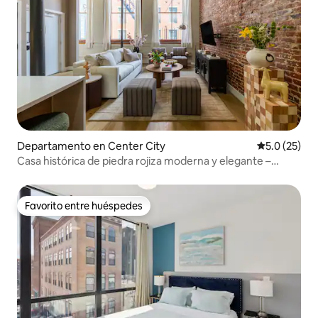
Departamento en Center City
Calificación
5.0 (25)
Casa histórica de piedra rojiza moderna y elegante –
Capacidad para 10 personas
Favorito entre huéspedes
Favorito entre huéspedes