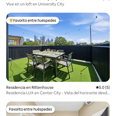
Vive en un loft en University City
Favorito entre huéspedes
De los mejores en Favorito entre huéspedes
Residencia en Rittenhouse
Calificació
5.0 (5)
Residencia LUX en Center City - Vista del horizonte desde
la azotea
Favorito entre huéspedes
Favorito entre huéspedes