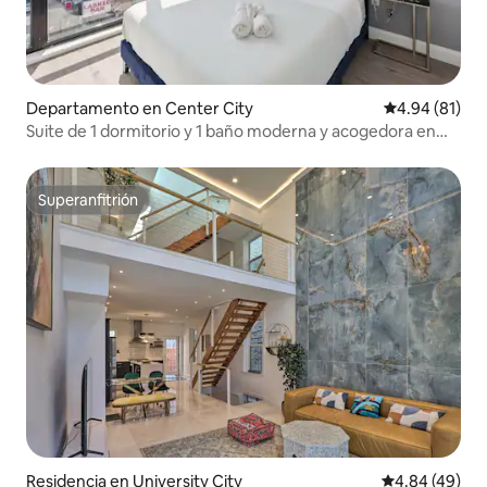
Departamento en Center City
Calificación 
4.94 (81)
Suite de 1 dormitorio y 1 baño moderna y acogedora en
Chinatown - 10
Superanfitrión
Superanfitrión
Residencia en University City
Calificación p
4.84 (49)