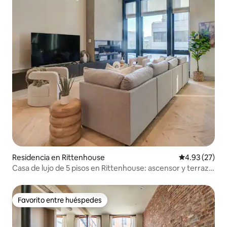
Residencia en Rittenhouse
Calificación 
4.93 (27)
Casa de lujo de 5 pisos en Rittenhouse: ascensor y terraza
en la azotea
Favorito entre huéspedes
Favorito entre huéspedes