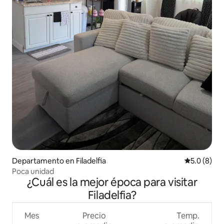
Departamento en Filadelfia
Calificació
5.0 (8)
Poca unidad
¿Cuál es la mejor época para visitar
Filadelfia?
Mes
Precio
Temp.