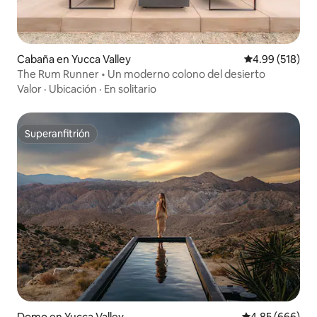
Cabaña en Yucca Valley
Calificación pr
4.99 (518)
The Rum Runner • Un moderno colono del desierto
Valor
·
Ubicación
·
En solitario
Superanfitrión
Superanfitrión
Domo en Yucca Valley
Calificación pr
4.85 (666)