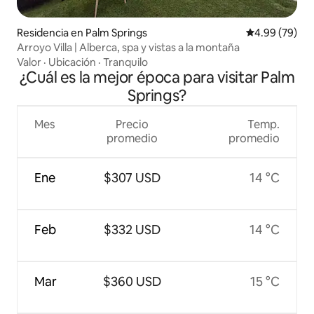
Residencia en Palm Springs
Calificación p
4.99 (79)
Arroyo Villa | Alberca, spa y vistas a la montaña
Valor
·
Ubicación
·
Tranquilo
¿Cuál es la mejor época para visitar Palm
Springs?
Mes
Precio
Temp.
promedio
promedio
Ene
$307 USD
14 °C
Feb
$332 USD
14 °C
Mar
$360 USD
15 °C