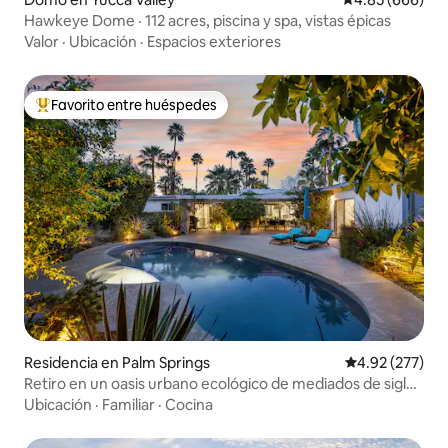
Hawkeye Dome · 112 acres, piscina y spa, vistas épicas
Valor
·
Ubicación
·
Espacios exteriores
Favorito entre huéspedes
De los mejores en Favorito entre huéspedes
Residencia en Palm Springs
Calificación pr
4.92 (277)
Retiro en un oasis urbano ecológico de mediados de siglo
en Palm Springs
Ubicación
·
Familiar
·
Cocina