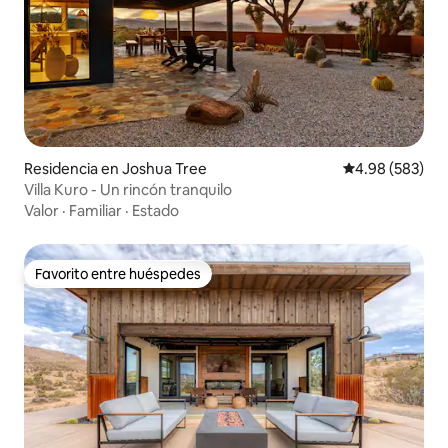
Residencia en Joshua Tree
Calificación pr
4.98 (583)
Villa Kuro - Un rincón tranquilo
Valor
·
Familiar
·
Estado
Favorito entre huéspedes
Favorito entre huéspedes