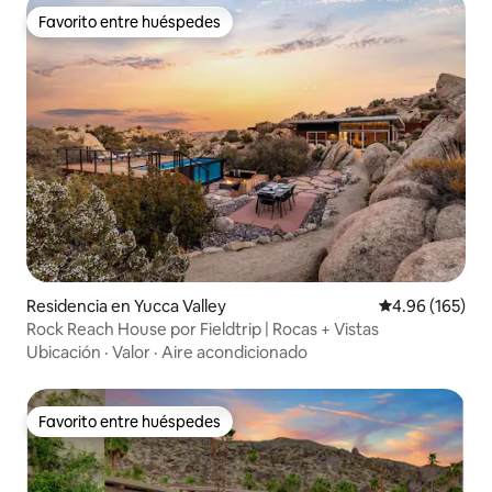
Favorito entre huéspedes
Favorito entre huéspedes
Residencia en Yucca Valley
Calificación pr
4.96 (165)
Rock Reach House por Fieldtrip | Rocas + Vistas
Ubicación
·
Valor
·
Aire acondicionado
Favorito entre huéspedes
Favorito entre huéspedes