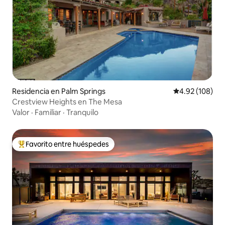
Residencia en Palm Springs
Calificación pr
4.92 (108)
Crestview Heights en The Mesa
Valor
·
Familiar
·
Tranquilo
Favorito entre huéspedes
De los mejores en Favorito entre huéspedes