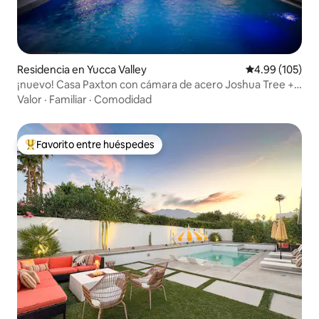
Residencia en Yucca Valley
Calificación pr
4.99 (105)
¡nuevo! Casa Paxton con cámara de acero Joshua Tree +
piscina
Valor
·
Familiar
·
Comodidad
Favorito entre huéspedes
De los mejores en Favorito entre huéspedes