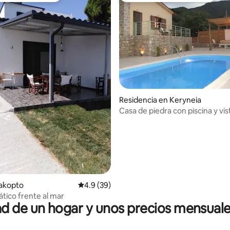
dio: 5 de 5; 7 evaluaciones
Residencia en Keryneia
Casa de piedra con piscina y vis
iakopto
Calificación promedio: 4.9 de 5; 39 evaluac
4.9 (39)
ático frente al mar
 de un hogar y unos precios mensuale