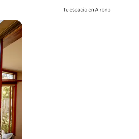
Tu espacio en Airbnb
ien tocando y deslizando la pantalla.