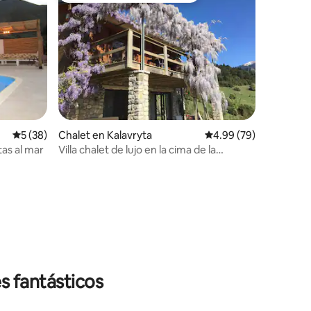
Calificación promedio: 5 de 5; 38 evaluaciones
5 (38)
Chalet en Kalavryta
Calificación promedio:
4.99 (79)
tas al mar
Villa chalet de lujo en la cima de la
montaña, Kalavryta
iones
s fantásticos