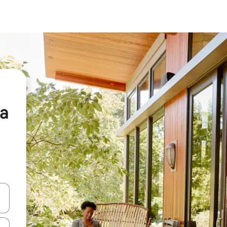
ia
vegar usando las teclas de las flechas hacia arriba y hacia abajo, o b