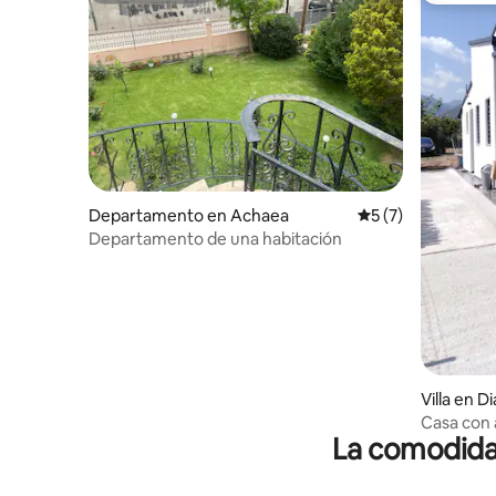
Departamento en Achaea
Calificación prome
5 (7)
Departamento de una habitación
Villa en D
Casa con 
La comodidad