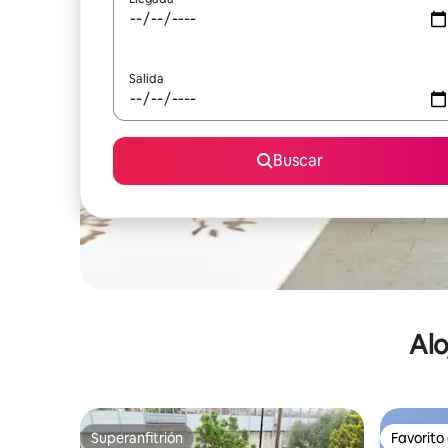
Salida
Buscar
Alo
Superanfitrión
Favorito
Superanfitrión
Favorito