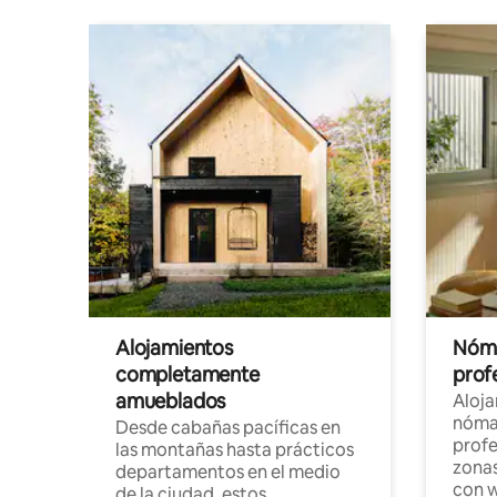
Alojamientos
Nóma
completamente
profe
amueblados
Aloj
nómad
Desde cabañas pacíficas en
profe
las montañas hasta prácticos
zonas
departamentos en el medio
con w
de la ciudad, estos