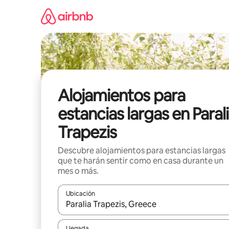
Ir
al
contenido
Alojamientos para
estancias largas en Paral
Trapezis
Descubre alojamientos para estancias largas
que te harán sentir como en casa durante un
mes o más.
Ubicación
Cuando los resultados estén disponibles, podrás na
Llegada