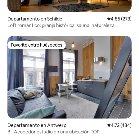
Departamento en Schilde
Calificación pr
4.85 (273)
Loft romántico: granja histórica, sauna, naturaleza
Favorito entre huéspedes
Favorito entre huéspedes
Departamento en Antwerp
Calificación p
4.72 (484)
B - Acogedor estudio en una ubicación TOP