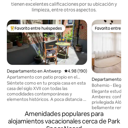
tienen excelentes calificaciones por su ubicación y
limpieza, entre otros aspectos.
Favorito entre huéspedes
Favorito entre h
De los mejores en Favorito entre huéspedes
Favorito entre h
Departamento en Antwerp
Calificación promedio: 4.98 de 5
4.98 (190)
Apartamento con patio propio en el
Departamento en
centro histórico
Siéntete como en tu propia casa en esta
Bohemio - Elegant
casa del siglo XVII con todas las
Elegante estudio 
comodidades contemporáneas y
Amberes: confort
elementos históricos. A poca distancia a
privilegiada Alójate en nuestro estudio
pie de la estación de tren y de los
bellamente renov
aparcamientos. El apartamento
Amenidades populares para
ubicado en el cent
totalmente amueblado está frente a tu
Amberes. Explora l
alojamientos vacacionales cerca de Park
propio patio privado, el lugar perfecto
restaurantes de cl
para relajarte después de un ajetreado