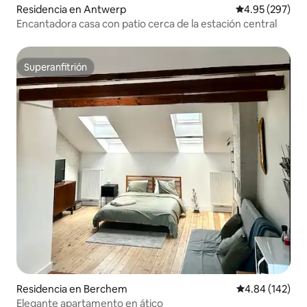
Residencia en Antwerp
Calificación pr
4.95 (297)
Encantadora casa con patio cerca de la estación central
Superanfitrión
Superanfitrión
Residencia en Berchem
Calificación pr
4.84 (142)
Elegante apartamento en ático