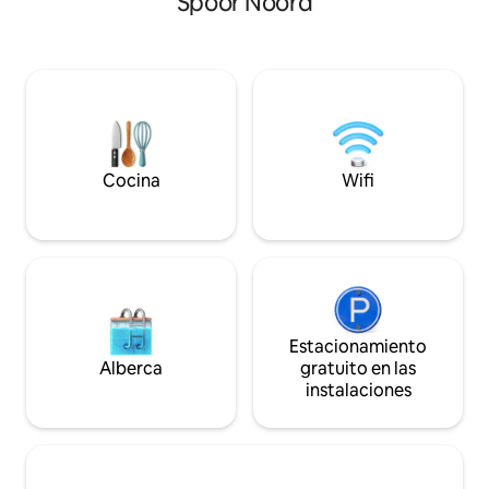
Spoor Noord
atracciones famos
día. El apartamento está situado en la
Ya sea por negocio
planta baja, en la parte trasera del
escapada romántica
edificio, por lo que está lejos del lado de
mezcla de estilo,
la calle y es tranquilo. ¿Llegada
conveniencia. Relá
anticipada o salida después de la hora
de turismo o desc
establecida? El almacenamiento gratuito
de vino en tu eleg
es posible bajo petición. ¿Buscas un
¡Reserva ahora pa
alquiler a largo plazo? ¡Envíame un
inolvidable en Am
Cocina
Wifi
mensaje!
Estacionamiento
Alberca
gratuito en las
instalaciones