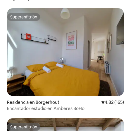
Superanfitrión
Superanfitrión
Residencia en Borgerhout
Calificación p
4.82 (165)
Encantador estudio en Amberes BoHo
Superanfitrión
Superanfitrión