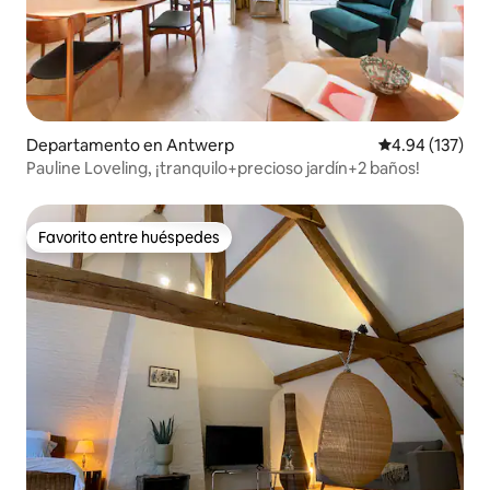
Departamento en Antwerp
Calificación p
4.94 (137)
Pauline Loveling, ¡tranquilo+precioso jardín+2 baños!
Favorito entre huéspedes
Favorito entre huéspedes