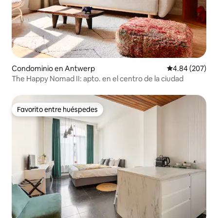
Condominio en Antwerp
Calificación pr
4.84 (207)
The Happy Nomad II: apto. en el centro de la ciudad
Favorito entre huéspedes
Favorito entre huéspedes