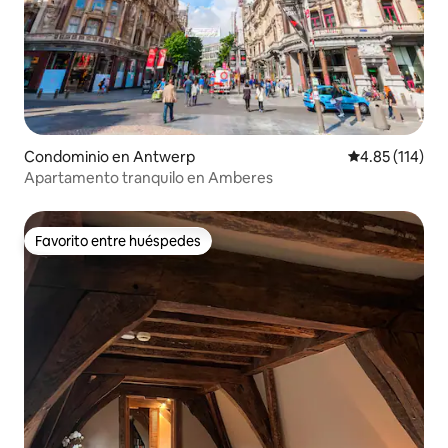
Condominio en Antwerp
Calificación p
4.85 (114)
Apartamento tranquilo en Amberes
Favorito entre huéspedes
Favorito entre huéspedes