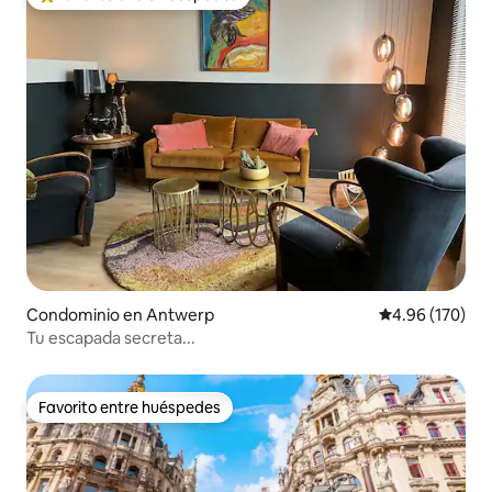
De los mejores en Favorito entre huéspedes
Condominio en Antwerp
Calificación pr
4.96 (170)
Tu escapada secreta...
Favorito entre huéspedes
Favorito entre huéspedes