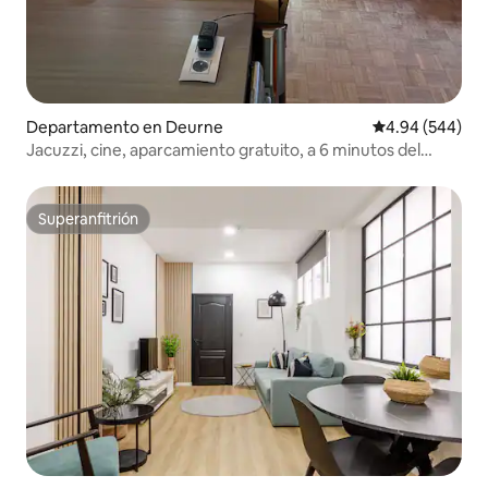
Departamento en Deurne
Calificación pr
4.94 (544)
Jacuzzi, cine, aparcamiento gratuito, a 6 minutos del
centro de la ciudad
Superanfitrión
Superanfitrión