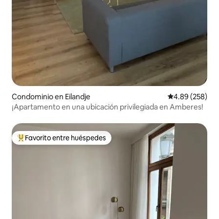
Condominio en Eilandje
Calificación pr
4.89 (258)
¡Apartamento en una ubicación privilegiada en Amberes!
Favorito entre huéspedes
De los mejores en Favorito entre huéspedes