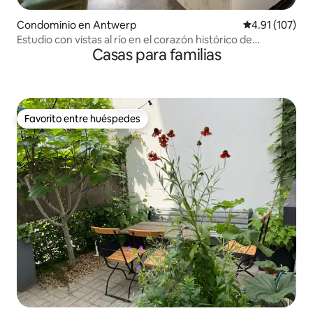
Condominio en Antwerp
Calificación p
4.91 (107)
Estudio con vistas al río en el corazón histórico de
Casas para familias
Amberes
Favorito entre huéspedes
Favorito entre huéspedes