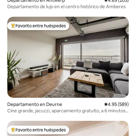
Departamento en Antwerp
Calificación pr
4.89 (203)
Departamento de lujo en el centro histórico de Amberes
Favorito entre huéspedes
De los mejores en Favorito entre huéspedes
Departamento en Deurne
Calificación pr
4.95 (589)
Cine grande, jacuzzi, aparcamiento gratuito, a 6 minutos
de Amberes
Favorito entre huéspedes
De los mejores en Favorito entre huéspedes