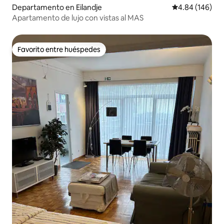
Departamento en Eilandje
Calificación pr
4.84 (146)
Apartamento de lujo con vistas al MAS
Favorito entre huéspedes
Favorito entre huéspedes