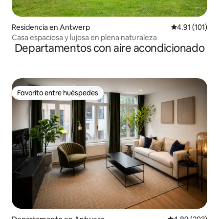
Residencia en Antwerp
Calificación p
4.91 (101)
Casa espaciosa y lujosa en plena naturaleza
Departamentos con aire acondicionado
Favorito entre huéspedes
Favorito entre huéspedes