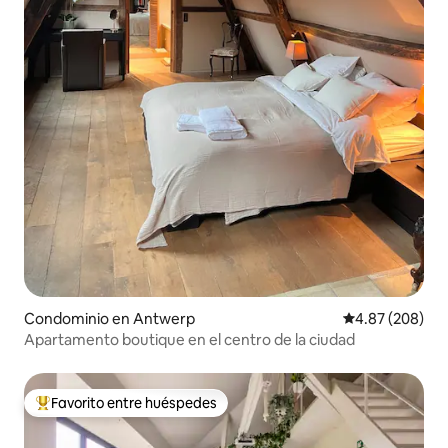
Condominio en Antwerp
Calificación pr
4.87 (208)
Apartamento boutique en el centro de la ciudad
Favorito entre huéspedes
De los mejores en Favorito entre huéspedes