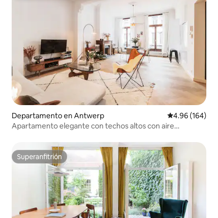
Departamento en Antwerp
Calificación pr
4.96 (164)
Apartamento elegante con techos altos con aire
acondicionado/garaje/fibra
Superanfitrión
Superanfitrión