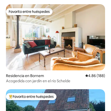
Favorito entre huéspedes
Favorito entre huéspedes
Residencia en Bornem
Calificación pr
4.86 (188)
Acogedida con jardín en el río Schelde
Favorito entre huéspedes
De los mejores en Favorito entre huéspedes