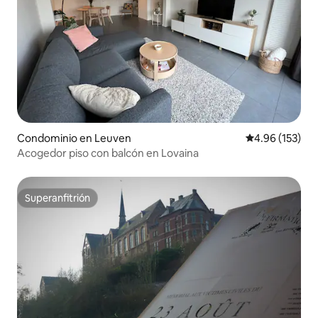
Condominio en Leuven
Calificación p
4.96 (153)
Acogedor piso con balcón en Lovaina
Superanfitrión
Superanfitrión