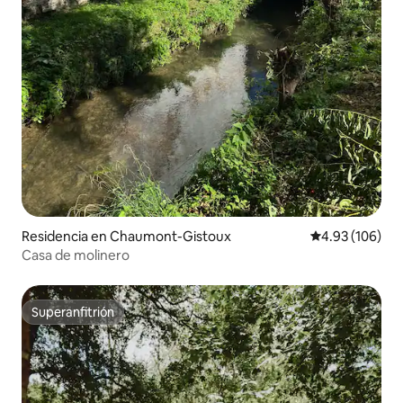
Residencia en Chaumont-Gistoux
Calificación pr
4.93 (106)
Casa de molinero
Superanfitrión
Superanfitrión