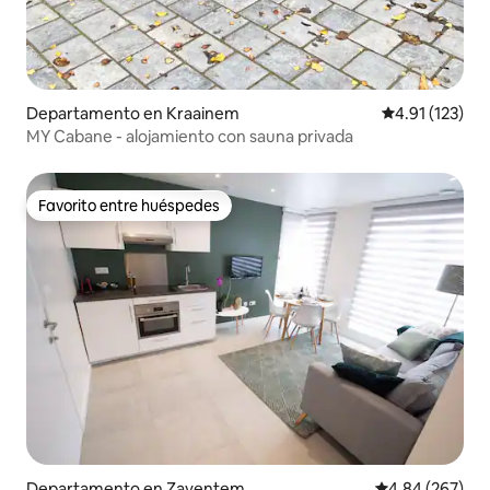
Departamento en Kraainem
Calificación p
4.91 (123)
MY Cabane - alojamiento con sauna privada
Favorito entre huéspedes
Favorito entre huéspedes
Departamento en Zaventem
Calificación pr
4.84 (267)