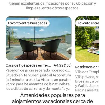
tienen excelentes calificaciones por su ubicación y
limpieza, entre otros aspectos.
Favorito entre huéspedes
Favorito entre h
Favorito entre huéspedes
Favorito entre h
Casa de huéspedes en Terv
Calificación promedio: 4.92 de 5
4.92 (155)
Residencia en Wa
uren
Pabellón de jardín separado rodeado de
Villa des Templiers
naturaleza
Situado en Tervuren, junto al Arboretum
aeropuerto de Bru
Villa privada, a 25
(a 2 minutos a pie), La Vista es un paraíso
Bruselas y a 5 min
verde para los amantes de la naturaleza,
y Walibi. Jacuzzi cl
los ciclistas de carreras y de montaña y
Piscina abierta d
los viajeros de negocios. Tiene acceso a
Amenidades populares para
(opción de calefacc
la naturaleza, combinado con
para el fin de sem
alojamientos vacacionales cerca de
comodidad y sensación de estar en el
Refugio de paz - I