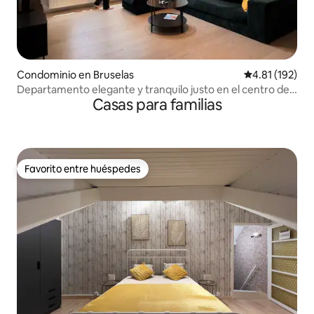
Condominio en Bruselas
Calificación p
4.81 (192)
Departamento elegante y tranquilo justo en el centro de
Casas para familias
la ciudad
Favorito entre huéspedes
Favorito entre huéspedes