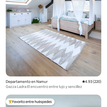
Departamento en Namur
Calificación pr
4.93 (220)
Gazza Ladra:El encuentro entre lujo y sencillez
Favorito entre huéspedes
De los mejores en Favorito entre huéspedes