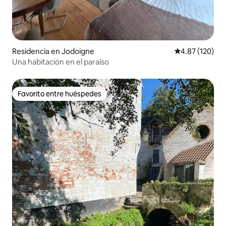
Residencia en Jodoigne
Calificación p
4.87 (120)
Una habitación en el paraíso
Favorito entre huéspedes
Favorito entre huéspedes