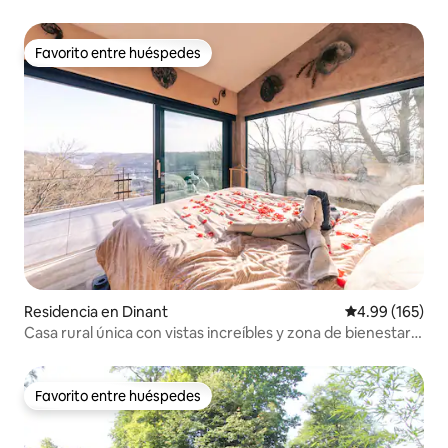
Favorito entre huéspedes
Favorito entre huéspedes
Residencia en Dinant
Calificación pr
4.99 (165)
Casa rural única con vistas increíbles y zona de bienestar
privada
Favorito entre huéspedes
Favorito entre huéspedes