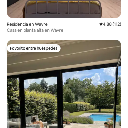
Residencia en Wavre
Calificación p
4.88 (112)
Casa en planta alta en Wavre
Favorito entre huéspedes
Favorito entre huéspedes