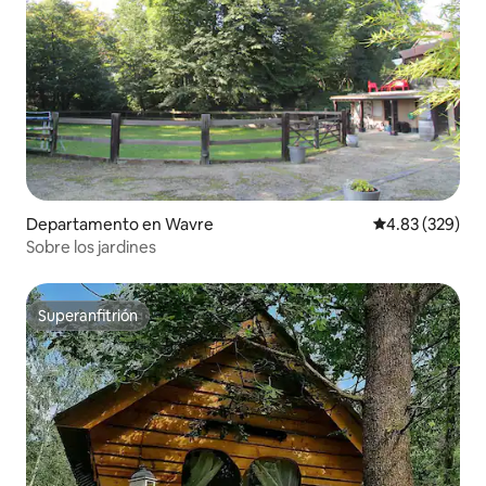
Departamento en Wavre
Calificación pr
4.83 (329)
Sobre los jardines
Superanfitrión
Superanfitrión