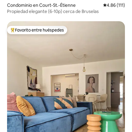
Condominio en Court-St.-Étienne
Calificación p
4.86 (111)
Propiedad elegante (6-10p) cerca de Bruselas
Favorito entre huéspedes
De los mejores en Favorito entre huéspedes