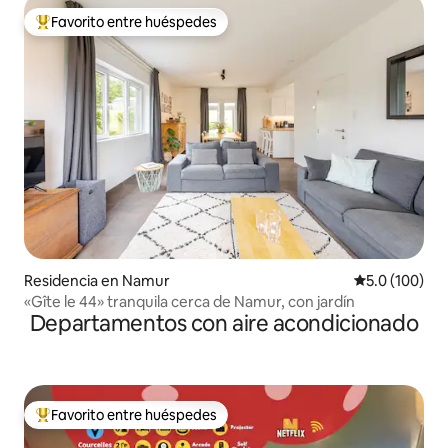
Favorito entre huéspedes
De los mejores en Favorito entre huéspedes
Residencia en Namur
Calificación 
5.0 (100)
«Gîte le 44» tranquila cerca de Namur, con jardín
Departamentos con aire acondicionado
Favorito entre huéspedes
De los mejores en Favorito entre huéspedes