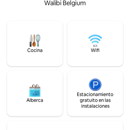
campo cerca de la ciudad (Bruselas,
Walibi Belgium
compañía y reunio
Lovaina y Wavre están a solo 20
huéspedes. Para e
minutos). El Green Pavilion cuenta con
fiestas salvajes y 
wifi gratuito, 1 pantalla plana grande,
de la contaminación
cocina totalmente equipada con
equipada con cáma
máquina Nespresso y un baño con
acceso y un medid
ducha. Los huéspedes pueden relajarse
exterior muy fácil 
en su terraza privada y disfrutar de
vistas únicas e impresionantes de los
Cocina
Wifi
prados.
Estacionamiento
Alberca
gratuito en las
instalaciones