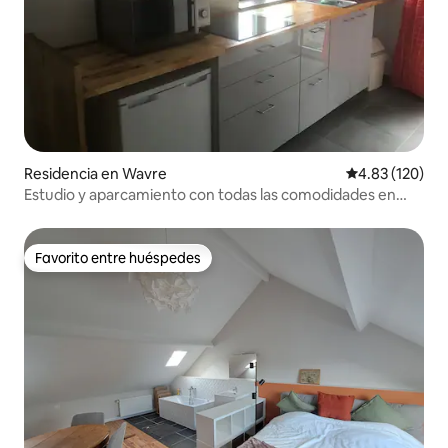
Residencia en Wavre
Calificación p
4.83 (120)
Estudio y aparcamiento con todas las comodidades en
WAVRE
Favorito entre huéspedes
Favorito entre huéspedes