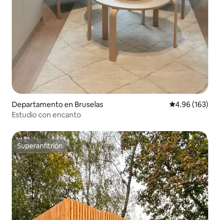
Departamento en Bruselas
Calificación pr
4.96 (163)
Estudio con encanto
Superanfitrión
Superanfitrión