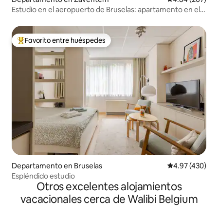
Estudio en el aeropuerto de Bruselas: apartamento en el
distrito de la UE
Favorito entre huéspedes
De los mejores en Favorito entre huéspedes
Departamento en Bruselas
Calificación pr
4.97 (430)
Espléndido estudio
Otros excelentes alojamientos
vacacionales cerca de Walibi Belgium