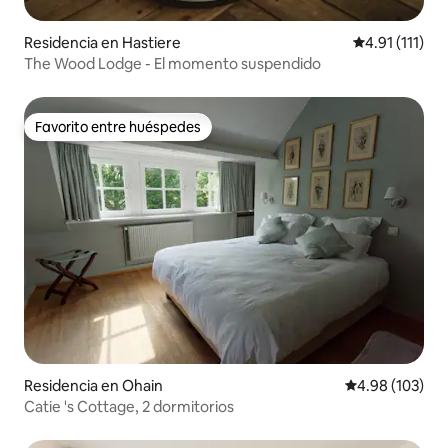
Residencia en Hastiere
Calificación p
4.91 (111)
The Wood Lodge - El momento suspendido
Favorito entre huéspedes
Favorito entre huéspedes
Residencia en Ohain
Calificación pr
4.98 (103)
Catie 's Cottage, 2 dormitorios