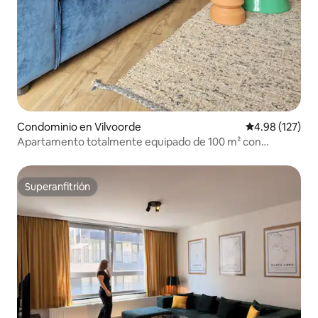
Condominio en Vilvoorde
Calificación p
4.98 (127)
Apartamento totalmente equipado de 100 m² con
ubicación perfecta
Superanfitrión
Superanfitrión