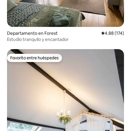
Departamento en Forest
Calificación p
4.88 (174)
Estudio tranquilo y encantador
Favorito entre huéspedes
Favorito entre huéspedes