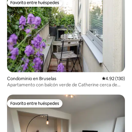
Favorito entre huéspedes
Favorito entre huéspedes
Condominio en Bruselas
Calificación p
4.92 (130)
Apartamento con balcón verde de Catherine cerca de
Grand Place
Favorito entre huéspedes
Favorito entre huéspedes