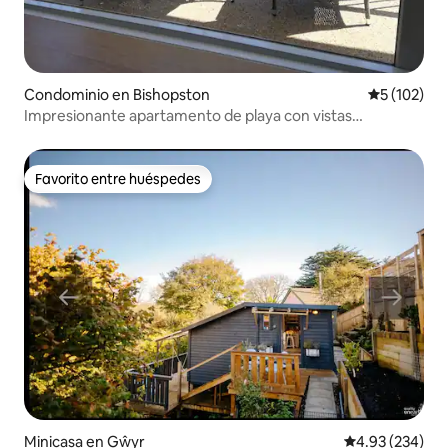
Condominio en Bishopston
Calificació
5 (102)
Impresionante apartamento de playa con vistas
ininterrumpidas al mar
Favorito entre huéspedes
Favorito entre huéspedes
Minicasa en Gŵyr
Calificación pr
4.93 (234)