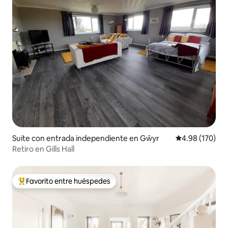
Suite con entrada independiente en Gŵyr
Calificación pr
4.98 (170)
Retiro en Gills Hall
Favorito entre huéspedes
De los mejores en Favorito entre huéspedes