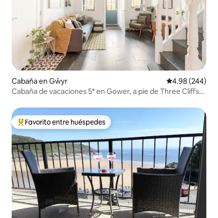
Cabaña en Gŵyr
Calificación pr
4.98 (244)
Cabaña de vacaciones 5* en Gower, a pie de Three Cliffs
Bay
Favorito entre huéspedes
De los mejores en Favorito entre huéspedes