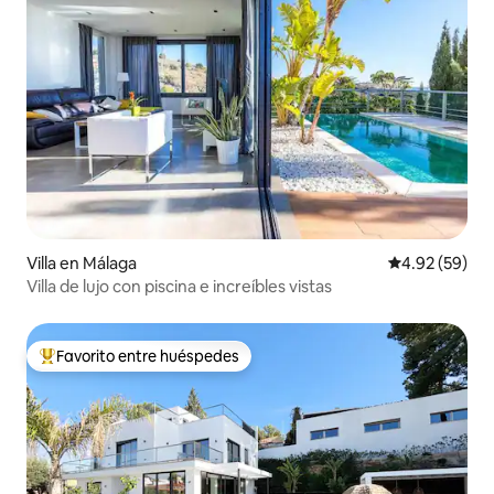
Villa en Málaga
Calificación p
4.92 (59)
Villa de lujo con piscina e increíbles vistas
Favorito entre huéspedes
De los mejores en Favorito entre huéspedes