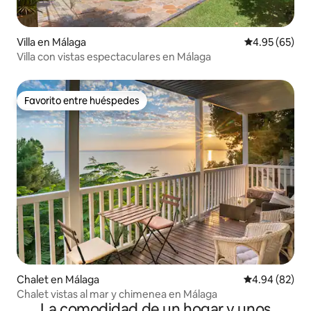
Villa en Málaga
Calificación p
4.95 (65)
Villa con vistas espectaculares en Málaga
Favorito entre huéspedes
Favorito entre huéspedes
Chalet en Málaga
Calificación p
4.94 (82)
Chalet vistas al mar y chimenea en Málaga
La comodidad de un hogar y unos