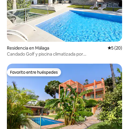
Residencia en Málaga
Calificaci
5 (20)
Candado Golf y piscina climatizada por
MalagadeVacaciones
Favorito entre huéspedes
Favorito entre huéspedes