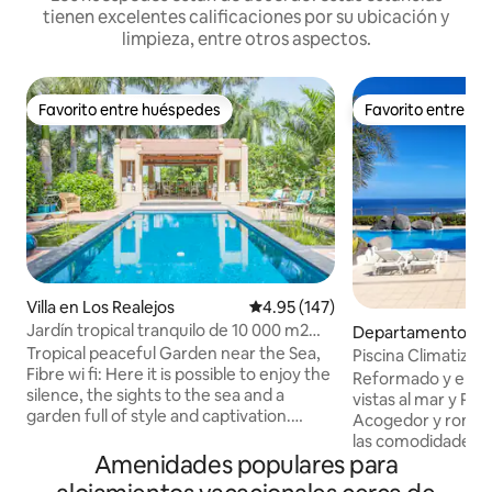
tienen excelentes calificaciones por su ubicación y
limpieza, entre otros aspectos.
Favorito entre huéspedes
Favorito entre h
Favorito entre huéspedes
Favorito entre h
Villa en Los Realejos
Calificación promedio: 4.95 de 5
4.95 (147)
Jardín tropical tranquilo de 10 000 m2
Departamento en 
cerca del mar
e la Cruz
Tropical peaceful Garden near the Sea,
Piscina Climatizad
Fibre wi fi: Here it is possible to enjoy the
Reformado y eleg
silence, the sights to the sea and a
vistas al mar y P
garden full of style and captivation.
Acogedor y romántico. Dotado
Probably the mostly cosy corner is its
las comodidades; 
elegant swimming pool and the outdoor
Amenidades populares para
AltaVelocidad, Eq
lounge, inviting to enjoying languidly the
Televisión de 43", 