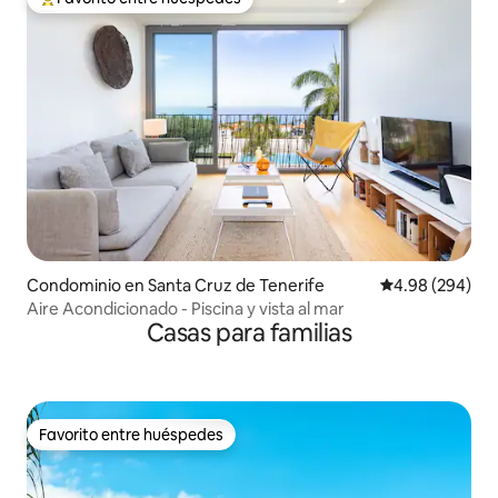
De los mejores en Favorito entre huéspedes
Condominio en Santa Cruz de Tenerife
Calificación pr
4.98 (294)
Aire Acondicionado - Piscina y vista al mar
Casas para familias
Favorito entre huéspedes
Favorito entre huéspedes