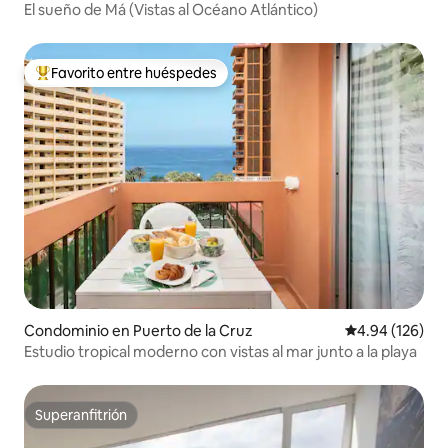
El sueño de Má (Vistas al Océano Atlántico)
Favorito entre huéspedes
De los mejores en Favorito entre huéspedes
Condominio en Puerto de la Cruz
Calificación pr
4.94 (126)
Estudio tropical moderno con vistas al mar junto a la playa
Superanfitrión
Superanfitrión