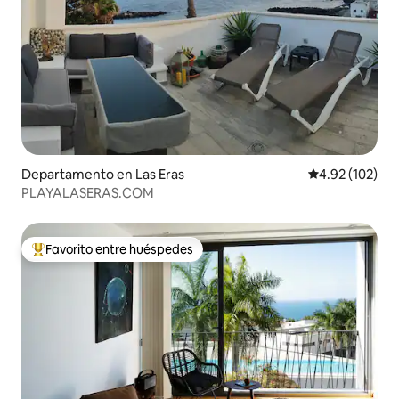
Departamento en Las Eras
Calificación p
4.92 (102)
PLAYALASERAS.COM
Favorito entre huéspedes
De los mejores en Favorito entre huéspedes