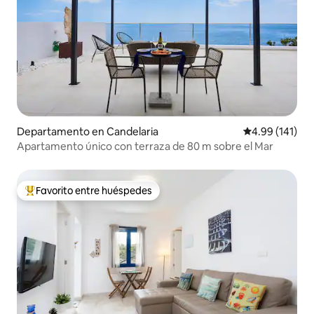
Departamento en Candelaria
Calificación p
4.99 (141)
Apartamento único con terraza de 80 m sobre el Mar
Favorito entre huéspedes
De los mejores en Favorito entre huéspedes