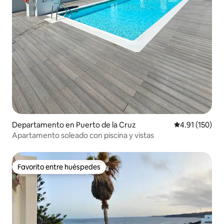
Departamento en Puerto de la Cruz
Calificación p
4.91 (150)
Apartamento soleado con piscina y vistas
Favorito entre huéspedes
Favorito entre huéspedes