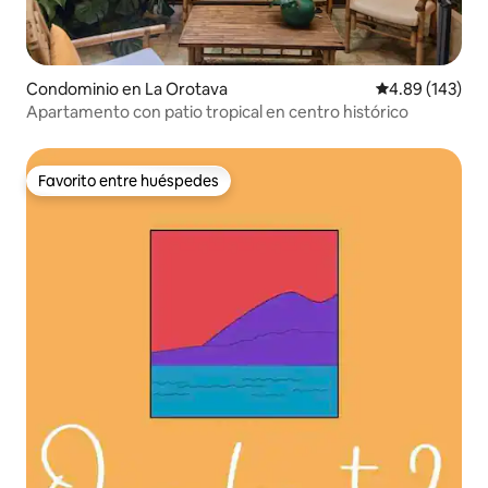
Condominio en La Orotava
Calificación pr
4.89 (143)
Apartamento con patio tropical en centro histórico
Favorito entre huéspedes
Favorito entre huéspedes