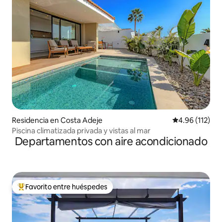
Residencia en Costa Adeje
Calificación p
4.96 (112)
Piscina climatizada privada y vistas al mar
Departamentos con aire acondicionado
Favorito entre huéspedes
De los mejores en Favorito entre huéspedes