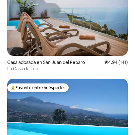
Casa adosada en San Juan del Reparo
Calificación p
4.94 (141)
La Casa de Leo
Favorito entre huéspedes
De los mejores en Favorito entre huéspedes