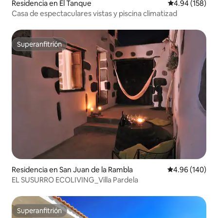
Residencia en El Tanque
Calificación pr
4.94 (158)
Casa de espectaculares vistas y piscina climatizad
Superanfitrión
Superanfitrión
Residencia en San Juan de la Rambla
Calificación pr
4.96 (140)
EL SUSURRO ECOLIVING_Villa Pardela
Superanfitrión
Superanfitrión