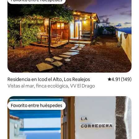
Favorito entre huéspedes
Residencia en Icod el Alto, Los Realejos
Calificación p
4.91 (149)
Vistas al mar, finca ecológica, VV El Drago
Favorito entre huéspedes
Favorito entre huéspedes