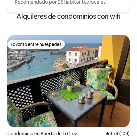
Recomendado por 26 habitantes locales
Alquileres de condominios con wifi
Favorito entre huéspedes
Favorito entre huéspedes
Condominio en Puerto de la Cruz
Calificación p
4.79 (109)