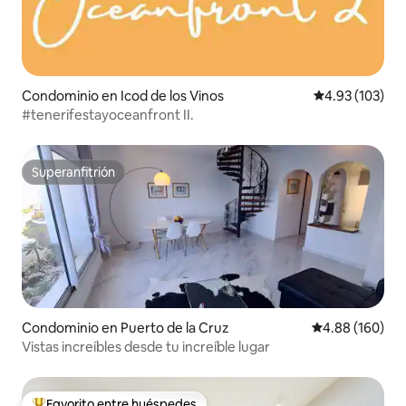
Condominio en Icod de los Vinos
Calificación p
4.93 (103)
#tenerifestayoceanfront II.
Superanfitrión
Superanfitrión
Condominio en Puerto de la Cruz
Calificación pr
4.88 (160)
Vistas increíbles desde tu increíble lugar
Favorito entre huéspedes