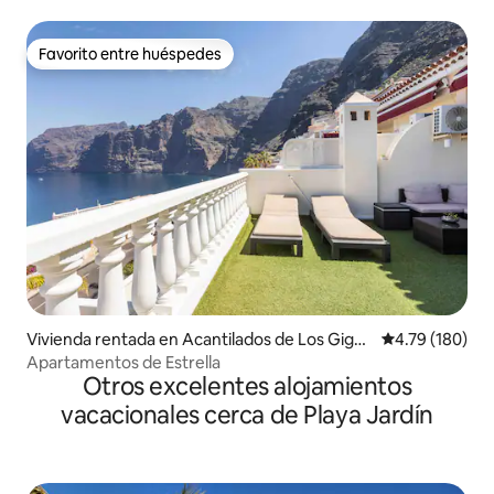
Favorito entre huéspedes
Favorito entre huéspedes
Vivienda rentada en Acantilados de Los Gigan
Calificación p
4.79 (180)
tes
Apartamentos de Estrella
Otros excelentes alojamientos
vacacionales cerca de Playa Jardín