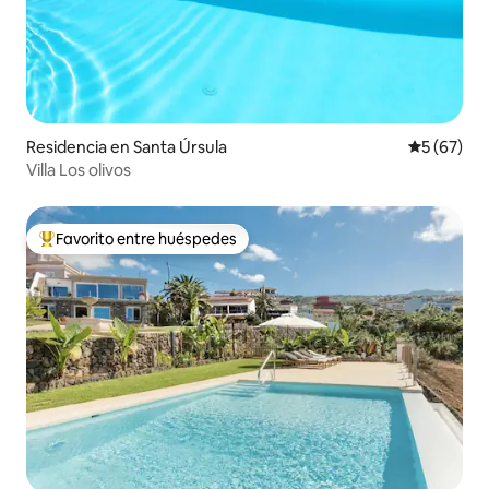
Residencia en Santa Úrsula
Calificaci
5 (67)
Villa Los olivos
Favorito entre huéspedes
De los mejores en Favorito entre huéspedes