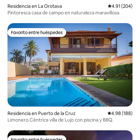
Residencia en La Orotava
Calificación pr
4.91 (204)
Pintoresca casa de campo en naturaleza maravillosa
Favorito entre huéspedes
Favorito entre huéspedes
Residencia en Puerto de la Cruz
Calificación pr
4.98 (188)
Limonero.Céntrica villa de Lujo con piscina y BBQ.
Favorito entre huéspedes