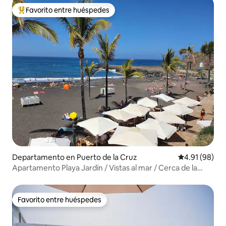
Favorito entre huéspedes
De los mejores en Favorito entre huéspedes
Departamento en Puerto de la Cruz
Calificación 
4.91 (98)
Apartamento Playa Jardín / Vistas al mar / Cerca de la
playa
Favorito entre huéspedes
Favorito entre huéspedes