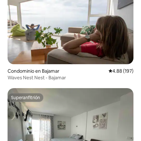
Condominio en Bajamar
Calificación pr
4.88 (197)
Waves Nest Nest - Bajamar
Superanfitrión
Superanfitrión