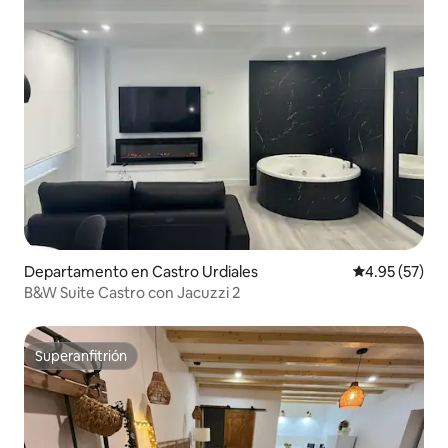
Departamento en Castro Urdiales
Calificación 
4.95 (57)
B&W Suite Castro con Jacuzzi 2
Superanfitrión
Superanfitrión