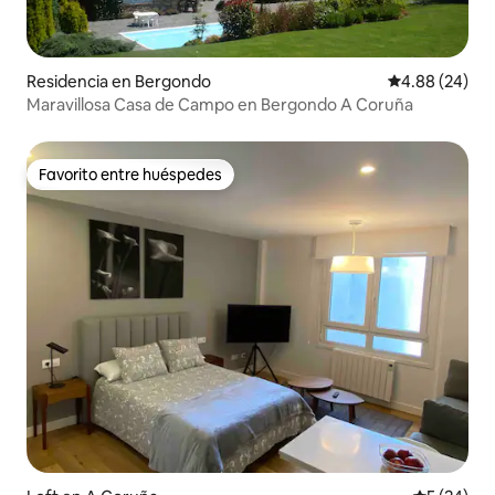
Residencia en Bergondo
Calificación p
4.88 (24)
Maravillosa Casa de Campo en Bergondo A Coruña
Favorito entre huéspedes
Favorito entre huéspedes