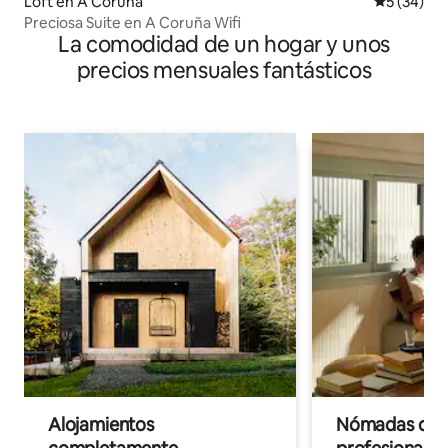
Loft en A Coruña
Calificaci
5 (34)
Preciosa Suite en A Coruña Wifi
La comodidad de un hogar y unos
precios mensuales fantásticos
Alojamientos
Nómadas digit