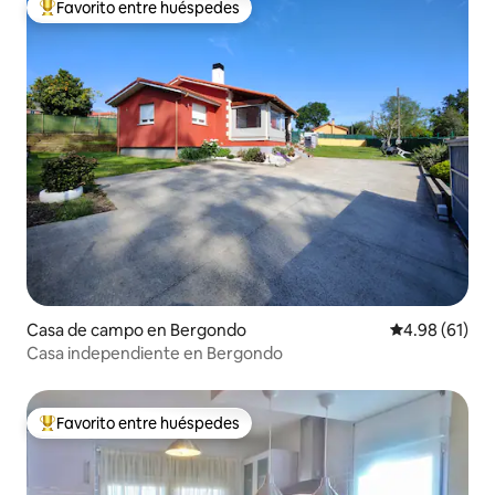
Favorito entre huéspedes
De los mejores en Favorito entre huéspedes
Casa de campo en Bergondo
Calificación 
4.98 (61)
Casa independiente en Bergondo
Favorito entre huéspedes
De los mejores en Favorito entre huéspedes