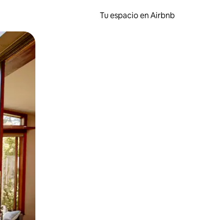
Tu espacio en Airbnb
ien tocando y deslizando la pantalla.