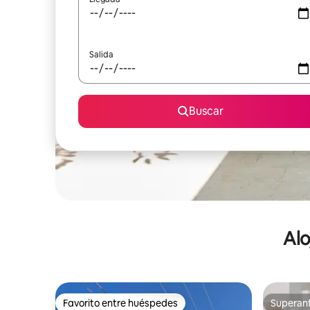
Salida
Buscar
Alo
Favorito entre huéspedes
Superanf
Favorito entre huéspedes
Superanf