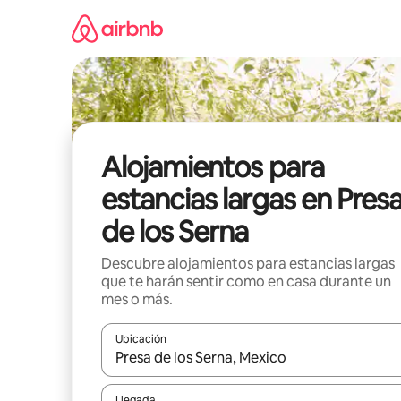
Ir
al
contenido
Alojamientos para
estancias largas en Pres
de los Serna
Descubre alojamientos para estancias largas
que te harán sentir como en casa durante un
mes o más.
Ubicación
Cuando los resultados estén disponibles, podrás na
Llegada