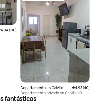
alificación promedio: 4.94 de 5; 116 evaluaciones
4.94 (116)
iones
Departamento en Calvillo
Calificación promedio:
4.93 (40)
Departamento privado en Calvillo #3
s fantásticos