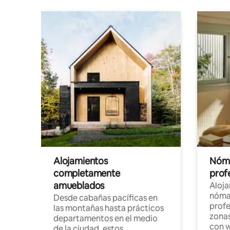
Alojamientos
Nóma
completamente
profe
amueblados
Aloj
nómad
Desde cabañas pacíficas en
profe
las montañas hasta prácticos
zonas
departamentos en el medio
con w
de la ciudad, estos