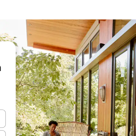
a
vegar usando las teclas de las flechas hacia arriba y hacia abajo, o b