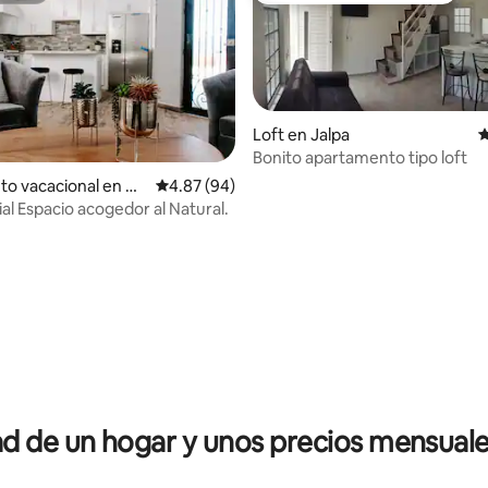
Loft en Jalpa
C
Bonito apartamento tipo loft
to vacacional en Ca
Calificación promedio: 4.87 de 5; 94 evaluac
4.87 (94)
El Manantial Espacio acogedor al Natural.
io: 5 de 5; 19 evaluaciones
 de un hogar y unos precios mensuale