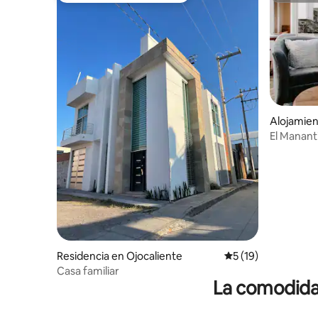
Alojamien
lvillo
Residencia en Ojocaliente
Calificación promed
5 (19)
Casa familiar
La comodidad