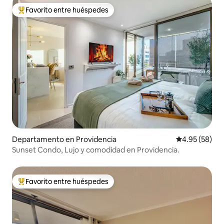
Favorito entre huéspedes
De los mejores en Favorito entre huéspedes
Departamento en Providencia
Calificación p
4.95 (58)
Sunset Condo, Lujo y comodidad en Providencia.
Favorito entre huéspedes
De los mejores en Favorito entre huéspedes