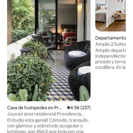
Departamento en
Amplio 2 Suites·Vi
Andes·Parking·Metr
Amplio departame
independientes, c
privado y terraza c
cordillera. En la m
Italia, a 5 minutos
edificio y tienes l
Santiago. Cuenta c
lavadora y estacio
Pensado para qui
comodidad de un 
independencia de 
Casa de huéspedes en Prov
Calificación promedio: 4.96 de 5
4.96 (237)
parejas, amigos o f
idencia
Joya en área residencial Providencia
espacio en un sec
tranquilidad, seguridad y belleza total
El studio está genial! Cómodo, tranquilo,
gastronomía.
con glamour y sobretodo acogedor y
luminoso. son 45m2 que incluyen una