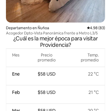
Departamento en Ñuñoa
Calificación p
4.98 (83)
Acogedor Dpto-Vista Panorámica frente a Metro L3/5
¿Cuál es la mejor época para visitar
Providencia?
Mes
Precio
Temp.
promedio
promedio
Ene
$58 USD
22 °C
Feb
$58 USD
21 °C
Mar
$58 USD
20 °C