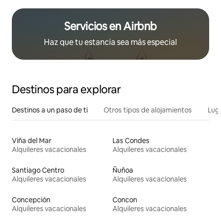
Servicios en Airbnb
Haz que tu estancia sea más especial
Destinos para explorar
Destinos a un paso de ti
Otros tipos de alojamientos
Lug
Viña del Mar
Las Condes
Alquileres vacacionales
Alquileres vacacionales
Santiago Centro
Ñuñoa
Alquileres vacacionales
Alquileres vacacionales
Concepción
Concon
Alquileres vacacionales
Alquileres vacacionales