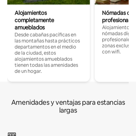
Alojamientos
Nómadas digit
completamente
profesionales 
amueblados
Alojamientos 
nómadas digita
Desde cabañas pacíficas en
profesionales d
las montañas hasta prácticos
zonas exclusiva
departamentos en el medio
con wifi.
de la ciudad, estos
alojamientos amueblados
tienen todas las amenidades
de un hogar.
Amenidades y ventajas para estancias
largas