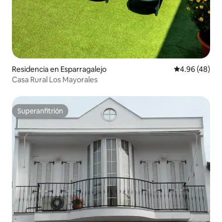
Residencia en Esparragalejo
Calificación p
4.96 (48)
Casa Rural Los Mayorales
Superanfitrión
Superanfitrión