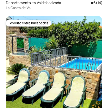
Departamento en Valdelacalzada
Calificaci
5 (14)
La Casita de Val
Favorito entre huéspedes
Favorito entre huéspedes