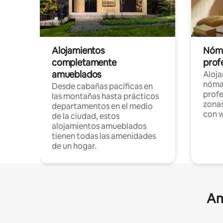
Alojamientos
Nóma
completamente
profe
amueblados
Aloj
nómad
Desde cabañas pacíficas en
profe
las montañas hasta prácticos
zonas
departamentos en el medio
con w
de la ciudad, estos
alojamientos amueblados
tienen todas las amenidades
de un hogar.
Am