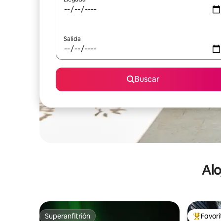
Salida
Buscar
Alo
Superanfitrión
Favor
Superanfitrión
De los m