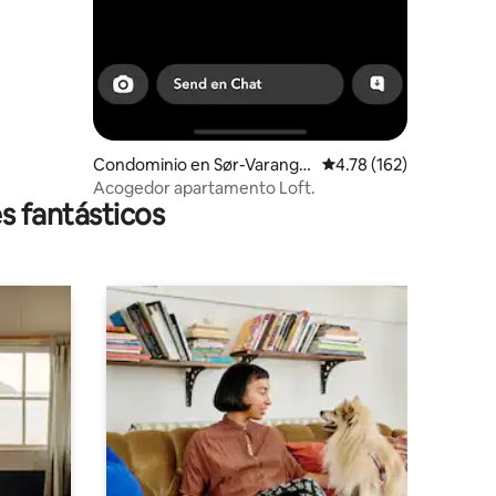
Condominio en Sør-Varange
Calificación promedio: 
4.78 (162)
r
Acogedor apartamento Loft.
s fantásticos