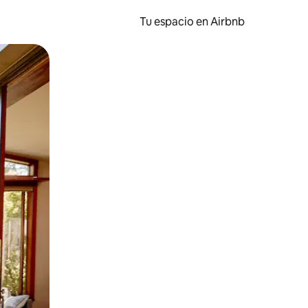
Tu espacio en Airbnb
ien tocando y deslizando la pantalla.