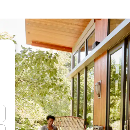
vegar usando las teclas de las flechas hacia arriba y hacia abajo, o b