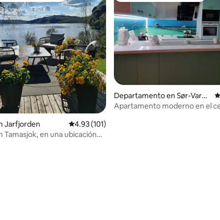
 4.95 de 5; 38 evaluaciones
Departamento en Sør-Varan
C
ger
Apartamento moderno en el ce
ciudad.
 Jarfjorden
Calificación promedio: 4.93 de 5; 101 evaluac
4.93 (101)
 Tamasjok, en una ubicación
ante.