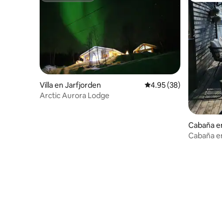
Villa en Jarfjorden
Calificación promedio:
4.95 (38)
Arctic Aurora Lodge
Cabaña en
Cabaña en
impresion