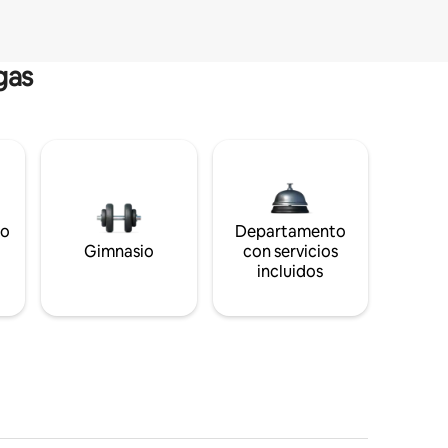
gas
to
Departamento
s
Gimnasio
con servicios
incluidos