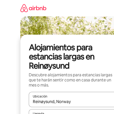
Ir
al
contenido
Alojamientos para
estancias largas en
Reinøysund
Descubre alojamientos para estancias largas
que te harán sentir como en casa durante un
mes o más.
Ubicación
Cuando los resultados estén disponibles, podrás na
Llegada