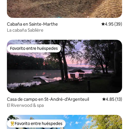
Cabaña en Sainte-Marthe
Calificación p
4.95 (39)
La cabaña Sablière
Favorito entre huéspedes
Favorito entre huéspedes
Casa de campo en St-André-d'Argenteuil
Calificación 
4.85 (13)
El Riverwood & spa
Favorito entre huéspedes
De los mejores en Favorito entre huéspedes