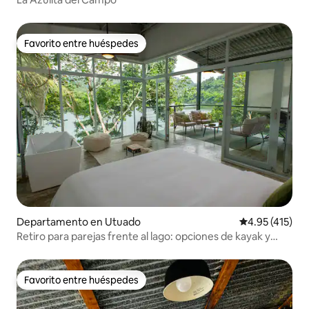
Favorito entre huéspedes
Favorito entre huéspedes
Departamento en Utuado
Calificación p
4.95 (415)
Retiro para parejas frente al lago: opciones de kayak y
barco
Favorito entre huéspedes
Favorito entre huéspedes