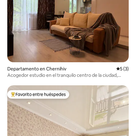
Departamento en Chernihiv
Calificac
5 (3)
Acogedor estudio en el tranquilo centro de la ciudad,
según V. G. Polubotko
Favorito entre huéspedes
De los mejores en Favorito entre huéspedes