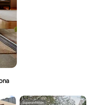
zona
Superanfitrión
Superanfitrión