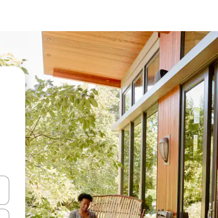
vegar usando las teclas de las flechas hacia arriba y hacia abajo, o b