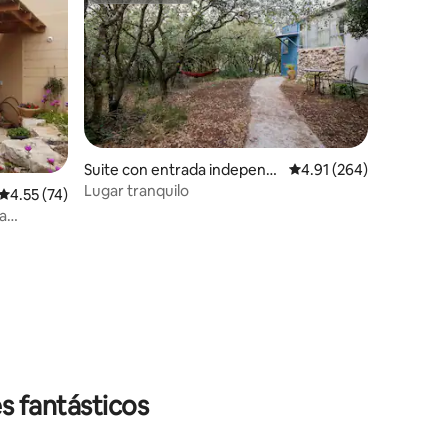
Suite con entrada independi
Calificación promedio: 
4.91 (264)
ente en Harashim
Lugar tranquilo
Calificación promedio: 4.55 de 5; 74 evaluaciones
4.55 (74)
a
iones
s fantásticos