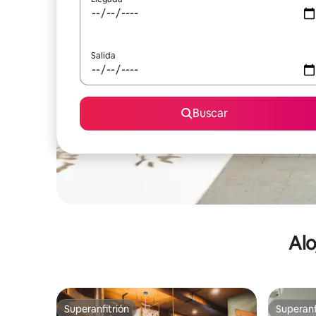
Salida
Buscar
Alo
Superanfitrión
Superanf
Superanfitrión
Superanf