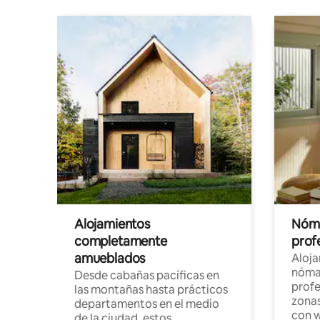
Alojamientos
Nóma
completamente
profe
amueblados
Aloj
nómad
Desde cabañas pacíficas en
profe
las montañas hasta prácticos
zonas
departamentos en el medio
con w
de la ciudad, estos