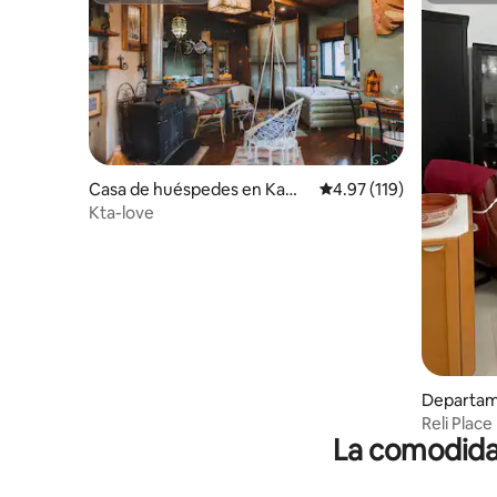
Casa de huéspedes en Kamo
Calificación promedio: 
4.97 (119)
n
Kta-love
Departam
Reli Place
La comodidad