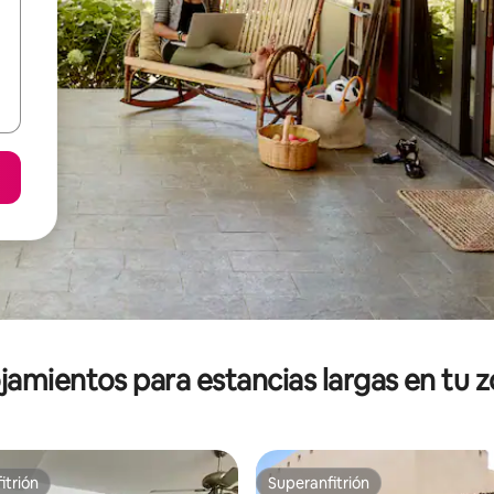
jamientos para estancias largas en tu 
itrión
Superanfitrión
itrión
Superanfitrión