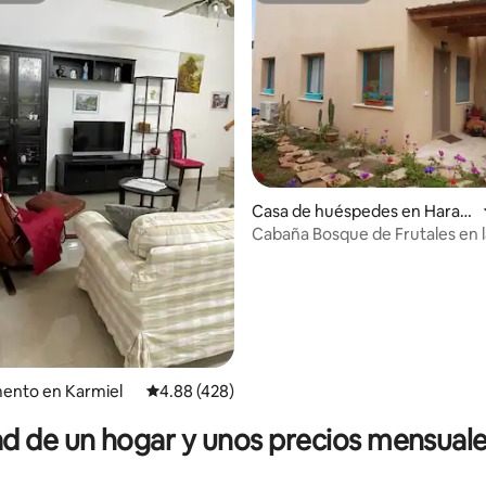
4.97 de 5; 119 evaluaciones
Casa de huéspedes en Harari
t
Cabaña Bosque de Frutales en l
montaña
ento en Karmiel
Calificación promedio: 4.88 de 5; 428 evaluac
4.88 (428)
 de un hogar y unos precios mensuale