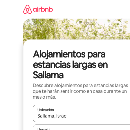
Ir
al
contenido
Alojamientos para
estancias largas en
Sallama
Descubre alojamientos para estancias largas
que te harán sentir como en casa durante un
mes o más.
Ubicación
Cuando los resultados estén disponibles, podrás na
Llegada