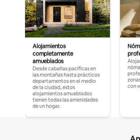
Alojamientos
Nóma
completamente
profe
amueblados
Aloj
nómad
Desde cabañas pacíficas en
profe
las montañas hasta prácticos
zonas
departamentos en el medio
con w
de la ciudad, estos
alojamientos amueblados
tienen todas las amenidades
de un hogar.
Am