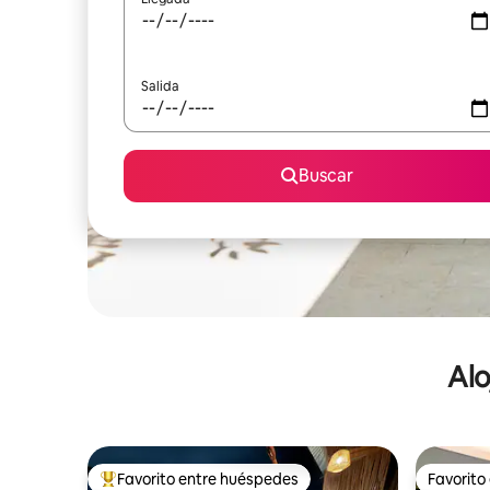
Salida
Buscar
Alo
Favorito entre huéspedes
Favorito
De los mejores en Favorito entre huéspedes
Favorito