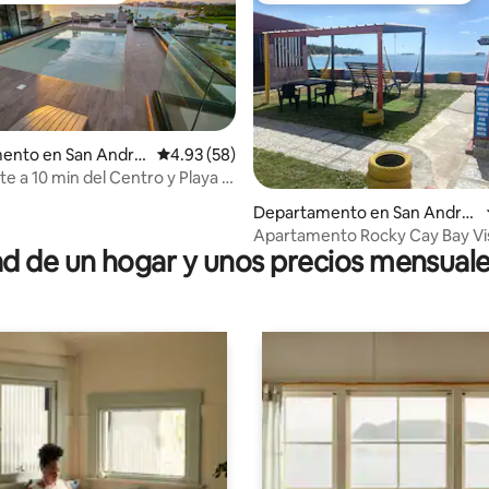
ento en San André
Calificación promedio: 4.93 de 5; 58 evaluac
4.93 (58)
e a 10 min del Centro y Playa /
io: 5 de 5; 51 evaluaciones
Departamento en San André
s
Apartamento Rocky Cay Bay Vis
 de un hogar y unos precios mensuale