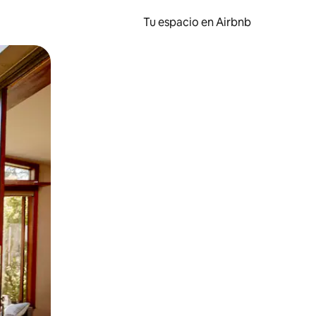
Tu espacio en Airbnb
ien tocando y deslizando la pantalla.