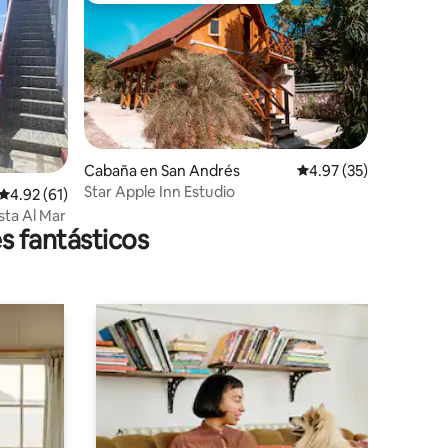
iones
Cabaña en San Andrés
Calificación promedio:
4.97 (35)
Star Apple Inn Estudio
Calificación promedio: 4.92 de 5; 61 evaluaciones
4.92 (61)
ta Al Mar
s fantásticos