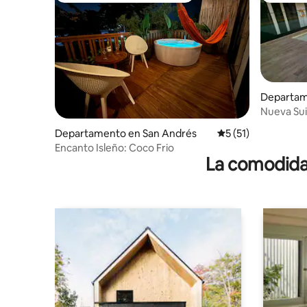
Departam
s
Nueva Suit
Jacuzzi
Departamento en San Andrés
Calificación promed
5 (51)
Encanto Isleño: Coco Frio
La comodidad