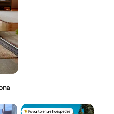
zona
Favorito entre huéspedes
re huéspedes
De los mejores en Favorito entre huéspedes