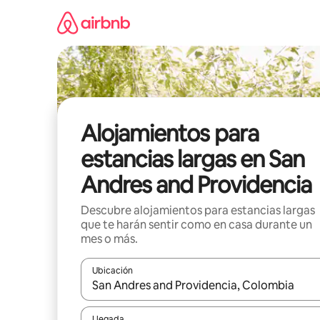
Ir
al
contenido
Alojamientos para
estancias largas en San
Andres and Providencia
Descubre alojamientos para estancias largas
que te harán sentir como en casa durante un
mes o más.
Ubicación
Cuando los resultados estén disponibles, podrás na
Llegada