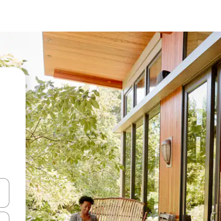
vegar usando las teclas de las flechas hacia arriba y hacia abajo, o b