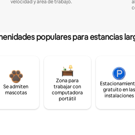
velocidad y área de trabajo.
a
c
enidades populares para estancias lar
Zona para
Estacionamien
Se admiten
trabajar con
gratuito en la
mascotas
computadora
instalaciones
portátil