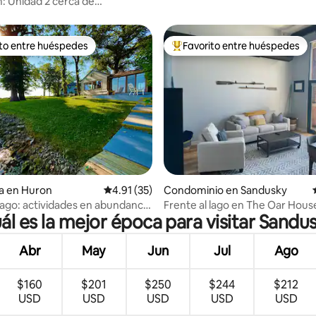
 Unidad 2 cerca de
ce y Kalahari
ito entre huéspedes
Favorito entre huéspedes
ejores en Favorito entre huéspedes
De los mejores en Favorito ent
io: 5 de 5; 64 evaluaciones
a en Huron
Calificación promedio: 4.91 de 5; 35 evaluac
4.91 (35)
Condominio en Sandusky
 lago: actividades en abundancia
Frente al lago en The Oar Hous
ál es la mejor época para visitar Sandu
tón de estacionamiento
Abr
May
Jun
Jul
Ago
$160
$201
$250
$244
$212
USD
USD
USD
USD
USD