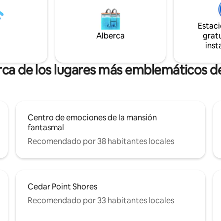
en el jacuzzi al atardecer. Puede
o (que está al lado) para viajes
cómodamente hasta 10 person
 más grandes que todavía
todas las comodidades modern
Estac
lgo de privacidad/separación.
además de una playa privada y 
Alberca
gratu
ad de atracar tu barco/motos
perfecto para escapadas duran
inst
 en la casa (de temporada)
año.
de propano (de temporada).
rca de los lugares más emblemáticos 
Centro de emociones de la mansión
fantasmal
Recomendado por 38 habitantes locales
Cedar Point Shores
Recomendado por 33 habitantes locales