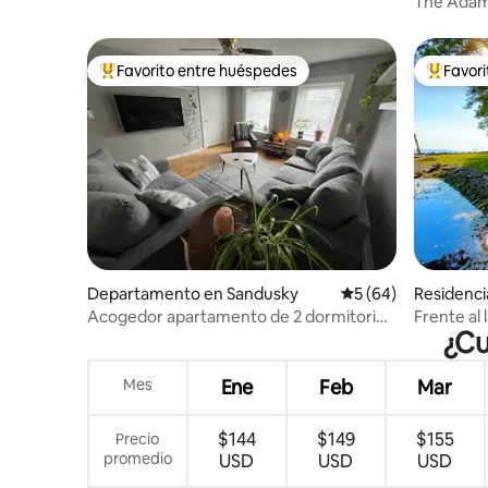
The Adam:
Sportsfor
Favorito entre huéspedes
Favor
De los mejores en Favorito entre huéspedes
De los m
Departamento en Sandusky
Calificación promed
5 (64)
Residenci
Acogedor apartamento de 2 dormitorios
Frente al
¿Cu
y 1 baño* cerca de Cedar Point y el lago
y un mon
Erie
Mes
Ene
Feb
Mar
$144
$149
$155
Precio
promedio
USD
USD
USD