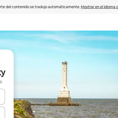
rte del contenido se tradujo automáticamente. 
Mostrar en el idioma o
ky
nb
vegar usando las teclas de las flechas hacia arriba y hacia abajo, o b