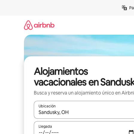
Ir
Pa
al
contenido
Alojamientos
vacacionales en Sandus
Busca y reserva un alojamiento único en Airb
Ubicación
Cuando los resultados estén disponibles, podrás na
Llegada