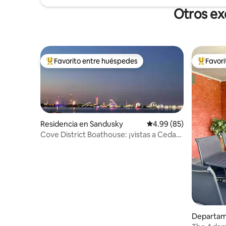
Otros ex
Favorito entre huéspedes
Favor
De los mejores en Favorito entre huéspedes
De los m
Residencia en Sandusky
Calificación promedio:
4.99 (85)
Cove District Boathouse: ¡vistas a Cedar
Point!
Departam