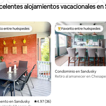
celentes alojamientos vacacionales en
ito entre huéspedes
Favorito entre huéspedes
ejores en Favorito entre huéspedes
De los mejores en Favorito ent
 4.99 de 5; 85 evaluaciones
Condominio en Sandusky
Retiro al amanecer en Chesape
cama King
ento en Sandusky
Calificación promedio: 4.97 de 5; 36 evaluac
4.97 (36)