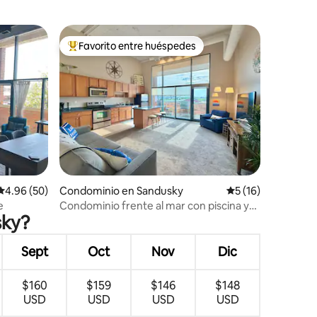
Favorito entre huéspedes
re huéspedes
De los mejores en Favorito entre huéspedes
iones
Calificación promedio: 4.96 de 5; 50 evaluaciones
4.96 (50)
Condominio en Sandusky
Calificación prome
5 (16)
e
Condominio frente al mar con piscina y
sky?
vistas a la bahía a pocos minutos de CP
Sept
Oct
Nov
Dic
$160
$159
$146
$148
USD
USD
USD
USD