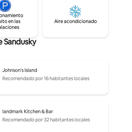
Point y otras atracciones. El edificio
 alojar
cuenta con piscina al aire libre y gimnasio.
as con
Aparcamiento fuera de la calle para 2
as,
ionamiento
coches.
un fogón,
ito en las
Aire acondicionado
te todo el
alaciones
de Sandusky
Johnson's Island
Recomendado por 16 habitantes locales
landmark Kitchen & Bar
Recomendado por 32 habitantes locales