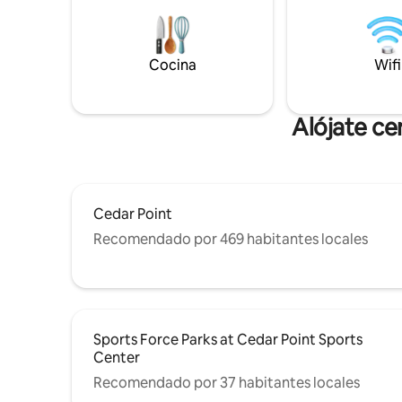
vehículos -Internet de alta velocidad/wifi
alojamient
- Cocina totalmente abastecida. -
de grupos
Proyector de cine - 3 televisores con
quieren a
dispositivo de streaming - Nintendo
Cocina
Wifi
Posibilid
Switch - Videojuego - Alberca enterrada
acuáticas
y jacuzzi (de temporada) - Gimnasio
Parrilla 
Alójate ce
Cedar Point
Recomendado por 469 habitantes locales
Sports Force Parks at Cedar Point Sports
Center
Recomendado por 37 habitantes locales