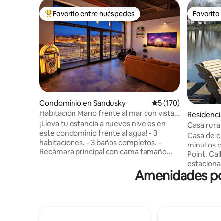
Favorito entre huéspedes
Favorito
De los mejores en Favorito entre huéspedes
Favorito
Condominio en Sandusky
Calificación promedi
5 (170)
Habitación Mario frente al mar con vista
Residenci
al centro de Cedar Point
¡Lleva tu estancia a nuevos niveles en
Casa rura
este condominio frente al agua! - 3
Point, Sp
Casa de c
habitaciones. - 3 baños completos. -
minutos d
Recámara principal con cama tamaño
Point. Ca
king - El segundo dormitorio en el área
estaciona
del loft es un espacio compartido
Amenidades pop
del patio a
abierto: queen, completo y 2 camas
asientos 
individuales. - Recámara SOLO para niños
propano. 
con temática de Mario y techos
auto desd
inclinados de 5 pies - 2 camas individuales
largo día 
- Estacionamiento gratuito para 2
de ser re