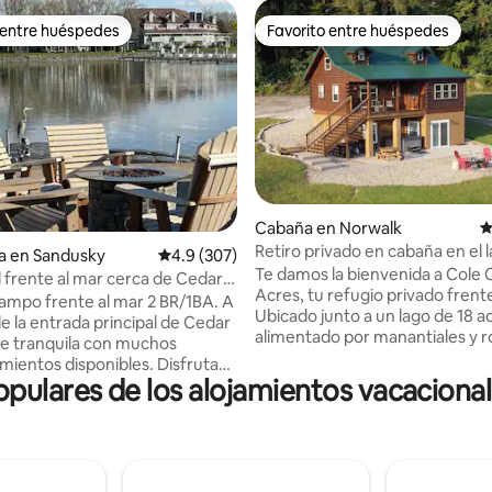
 entre huéspedes
Favorito entre huéspedes
 entre huéspedes
Favorito entre huéspedes
Cabaña en Norwalk
C
o: 5 de 5; 170 evaluaciones
Retiro privado en cabaña en el 
a en Sandusky
Calificación promedio: 4.9 de 5; 307 evaluac
4.9 (307)
jacuzzi + playa
Te damos la bienvenida a Cole 
l frente al mar cerca de Cedar
Acres, tu refugio privado frente
orts Force
ampo frente al mar 2 BR/1BA. A
Ubicado junto a un lago de 18 a
e la entrada principal de Cedar
alimentado por manantiales y 
lle tranquila con muchos
de bosques y espacios abiertos
mientos disponibles. Disfruta
espacioso albergue construido
ulares de los alojamientos vacaciona
l aire libre con vistas al agua,
Amish es perfecto para que las 
frente al mar y chimenea de
los amigos se relajen, se recon
Disfruta del corto trayecto en
creen recuerdos. Pasa tus días
e Cedar Point después de un
pescando, haciendo kayak, na
en el parque. Tiene el potencial
descansando junto al agua, lueg
servado con nuestro otro