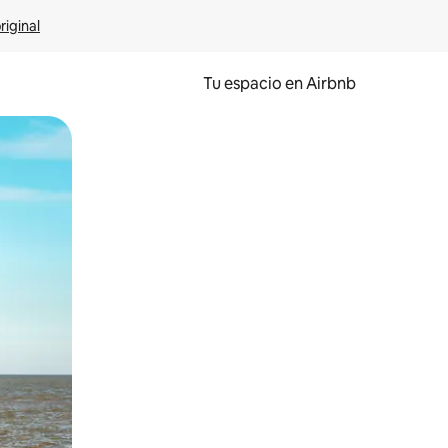
riginal
Tu espacio en Airbnb
ien tocando y deslizando la pantalla.