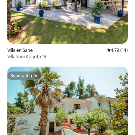
Villa en Sane
Calificación 
4.79 (14)
Villa Sani Kerjota 19
Superanfitrión
Superanfitrión