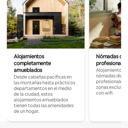
Alojamientos
Nómadas digit
completamente
profesionales 
amueblados
Alojamientos 
nómadas digita
Desde cabañas pacíficas en
profesionales d
las montañas hasta prácticos
zonas exclusiva
departamentos en el medio
con wifi.
de la ciudad, estos
alojamientos amueblados
tienen todas las amenidades
de un hogar.