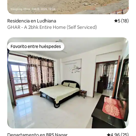
Residencia en Ludhiana
Calificaci
5 (18)
GHAR - A 2bhk Entire Home (Self Serviced)
Favorito entre huéspedes
Favorito entre huéspedes
Departamento en BRS Nagar
Calificación p
4.96 (25)