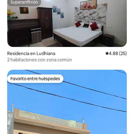
Superanfitrión
Superanfitrión
Residencia en Ludhiana
Calificación p
4.88 (25)
2 habitaciones con zona común
Favorito entre huéspedes
Favorito entre huéspedes