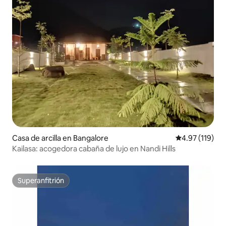
Casa de arcilla en Bangalore
Calificación p
4.97 (119)
Kailasa: acogedora cabaña de lujo en Nandi Hills
Superanfitrión
Superanfitrión