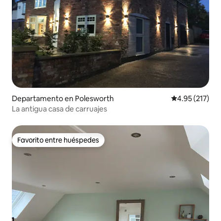
Departamento en Polesworth
Calificación p
4.95 (217)
La antigua casa de carruajes
Favorito entre huéspedes
Favorito entre huéspedes