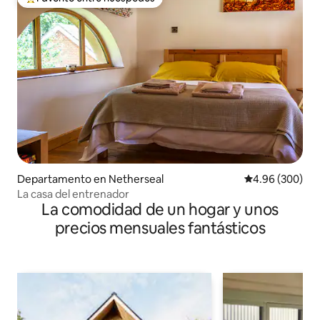
De los mejores en Favorito entre huéspedes
Departamento en Netherseal
Calificación pr
4.96 (300)
La casa del entrenador
La comodidad de un hogar y unos
precios mensuales fantásticos