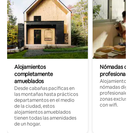
Alojamientos
Nómadas digit
completamente
profesionales 
amueblados
Alojamientos 
nómadas digita
Desde cabañas pacíficas en
profesionales d
las montañas hasta prácticos
zonas exclusiva
departamentos en el medio
con wifi.
de la ciudad, estos
alojamientos amueblados
tienen todas las amenidades
de un hogar.