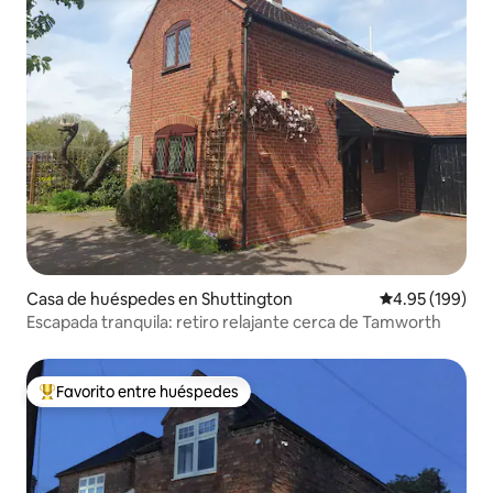
Casa de huéspedes en Shuttington
Calificación pr
4.95 (199)
Escapada tranquila: retiro relajante cerca de Tamworth
Favorito entre huéspedes
De los mejores en Favorito entre huéspedes