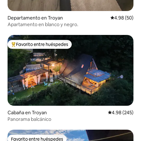
Departamento en Troyan
Calificación p
4.98 (50)
Apartamento en blanco y negro.
Favorito entre huéspedes
De los mejores en Favorito entre huéspedes
Cabaña en Troyan
Calificación pr
4.98 (245)
Panorama balcánico
Favorito entre huéspedes