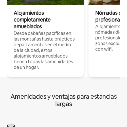
Alojamientos
Nómadas digit
completamente
profesionales 
amueblados
Alojamientos 
nómadas digita
Desde cabañas pacíficas en
profesionales d
las montañas hasta prácticos
zonas exclusiva
departamentos en el medio
con wifi.
de la ciudad, estos
alojamientos amueblados
tienen todas las amenidades
de un hogar.
Amenidades y ventajas para estancias
largas