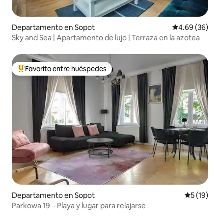
Departamento en Sopot
Calificación p
4.69 (36)
Sky and Sea | Apartamento de lujo | Terraza en la azotea
Favorito entre huéspedes
De los mejores en Favorito entre huéspedes
Departamento en Sopot
Calificaci
5 (19)
Parkowa 19 – Playa y lugar para relajarse