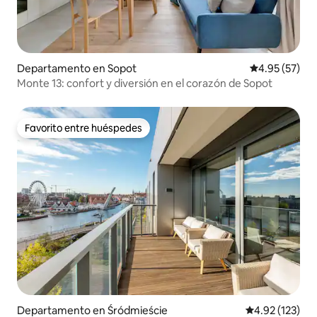
Departamento en Sopot
Calificación 
4.95 (57)
Monte 13: confort y diversión en el corazón de Sopot
Favorito entre huéspedes
Favorito entre huéspedes
Departamento en Śródmieście
Calificación p
4.92 (123)