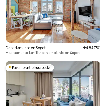
Departamento en Sopot
Calificación p
4.84 (70)
Apartamento familiar con ambiente en Sopot
Favorito entre huéspedes
De los mejores en Favorito entre huéspedes