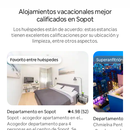
Alojamientos vacacionales mejor
calificados en Sopot
Los huéspedes están de acuerdo: estas estancias
tienen excelentes calificaciones por su ubicación y
limpieza, entre otros aspectos.
Favorito entre huéspedes
Superanfitrión
Favorito entre huéspedes
Superanfitrión
Departamento en Sopot
Calificación promedio: 4.98 de 
4.98 (52)
Sopot - acogedor apartamento en el
Departamento en
centro
Acogedor departamento para 4
cie
Chmielna Penthouse
personas en el centro de Sopot. Se