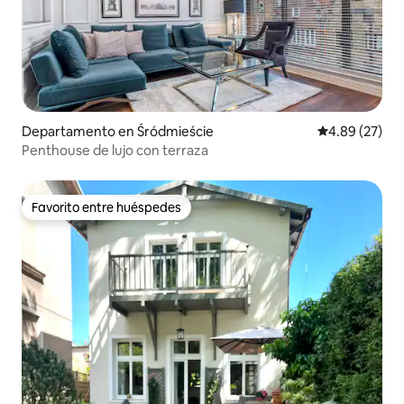
Departamento en Śródmieście
Calificación p
4.89 (27)
Penthouse de lujo con terraza
Favorito entre huéspedes
Favorito entre huéspedes