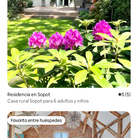
Residencia en Sopot
Calificac
5 (5)
Casa rural Sopot para 6 adultos y niños
Favorito entre huéspedes
Favorito entre huéspedes