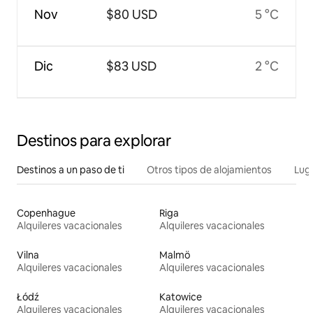
Nov
$80 USD
5 °C
Dic
$83 USD
2 °C
Destinos para explorar
Destinos a un paso de ti
Otros tipos de alojamientos
Lug
Copenhague
Riga
Alquileres vacacionales
Alquileres vacacionales
Vilna
Malmö
Alquileres vacacionales
Alquileres vacacionales
Łódź
Katowice
Alquileres vacacionales
Alquileres vacacionales